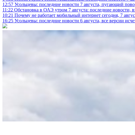
12:57
Усольцевы: последние новости 7 августа, пугающий повор
11:22
Обстановка в ОАЭ утром 7 августа: последние новости, 
10:21
Почему не работает мобильный интернет сегодня, 7 август
16:25
Усольцевы: последние новости 6 августа, все версии исч