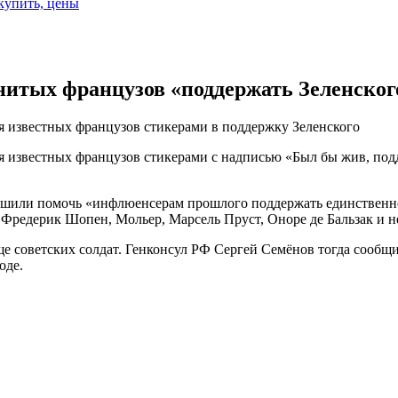
 купить, цены
итых французов «поддержать Зеленског
 известных французов стикерами в поддержку Зеленского
 известных французов стикерами с надписью «Был бы жив, под
шили помочь «инфлюенсерам прошлого поддержать единственног
 Фредерик Шопен, Мольер, Марсель Пруст, Оноре де Бальзак и н
е советских солдат. Генконсул РФ Сергей Семёнов тогда сообщи
оде.