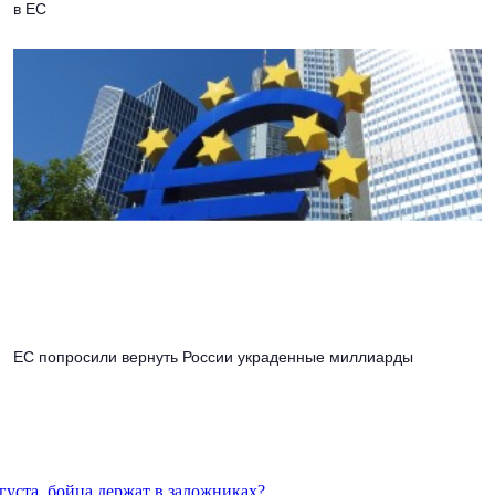
в ЕС
ЕС попросили вернуть России украденные миллиарды
густа, бойца держат в заложниках?