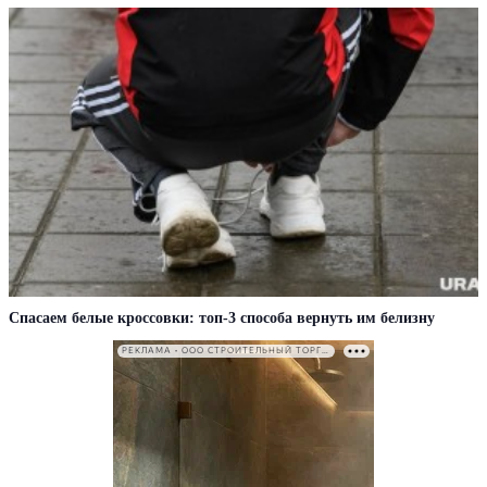
Спасаем белые кроссовки: топ-3 способа вернуть им белизну
РЕКЛАМА • ООО СТРОИТЕЛЬНЫЙ ТОРГОВЫЙ ДОМ «ПЕТРОВИЧ». ИНН: 7802348846