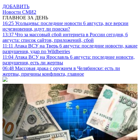
ДОБАВИТЬ
Новости СМИ2
ГЛАВНОЕ ЗА ДЕНЬ
16:25
Усольцевы: последние новости 6 августа, все версии
исчезновения, идут ли поиски?
13:37
Что за массовый сбой интернета в России сегодня, 6
августа: список сайтов, приложений, сбой
11:11
Атака ВСУ на Тверь 6 августа: последние новости, какие
разрушения, удар по Wildberries
11:04
Атака ВСУ на Ярославль 6 августа: последние новости,
разрушения, есть ли жертвы
06:48
Массовая драка с оружием в Челябинске: есть ли
жертвы, причины конфликта, главное