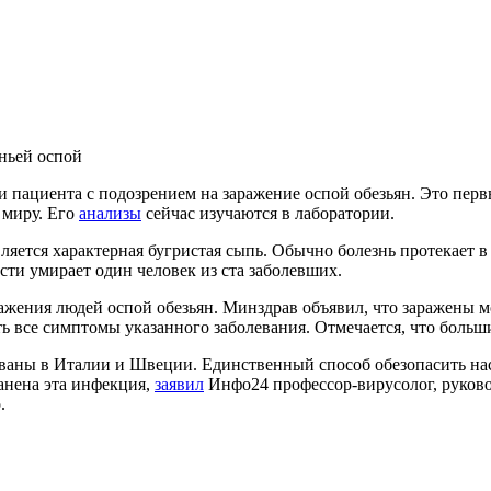
ньей оспой
 пациента с подозрением на заражение оспой обезьян. Это перв
 миру. Его
анализы
сейчас изучаются в лаборатории.
вляется характерная бугристая сыпь. Обычно болезнь протекает 
сти умирает один человек из ста заболевших.
жения людей оспой обезьян. Минздрав объявил, что заражены мо
сть все симптомы указанного заболевания. Отмечается, что боль
ованы в Италии и Швеции. Единственный способ обезопасить на
ранена эта инфекция,
заявил
Инфо24 профессор-вирусолог, руков
.