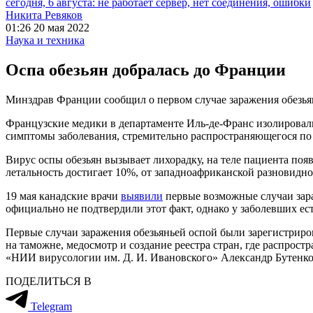
сегодня, 6 августа: не работает сервер, нет соединения, ошибки
Никита Ревяков
01:26 20 мая 2022
Наука и техника
Оспа обезьян добралась до Франции
Минздрав Франции сообщил о первом случае заражения обезья
Французские медики в департаменте Иль-де-Франс изолировали
симптомы заболевания, стремительно распространяющегося по
Вирус оспы обезьян вызывает лихорадку, на теле пациента поя
летальность достигает 10%, от западноафриканской разновидно
19 мая канадские врачи
выявили
первые возможные случаи зара
официально не подтвердили этот факт, однако у заболевших е
Первые случаи заражения обезьяньей оспой были зарегистрир
на таможне, медосмотр и создание реестра стран, где распрост
«НИИ вирусологии им. Д. И. Ивановского» Александр Бутенко
ПОДЕЛИТЬСЯ В
Telegram