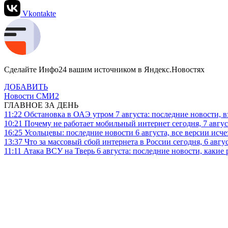
Vkontakte
Сделайте Инфо24 вашим источником в Яндекс.Новостях
ДОБАВИТЬ
Новости СМИ2
ГЛАВНОЕ ЗА ДЕНЬ
11:22
Обстановка в ОАЭ утром 7 августа: последние новости, 
10:21
Почему не работает мобильный интернет сегодня, 7 август
16:25
Усольцевы: последние новости 6 августа, все версии исч
13:37
Что за массовый сбой интернета в России сегодня, 6 авгу
11:11
Атака ВСУ на Тверь 6 августа: последние новости, какие р