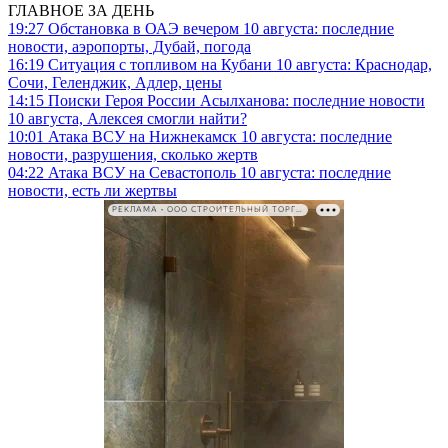
ГЛАВНОЕ ЗА ДЕНЬ
19:27
Обстановка в ОАЭ вечером 10 августа: последние
новости, аэропорты, Дубай, погода
16:19
Ситуация с топливом на Кубани 10 августа: Краснодар,
Сочи, Геленджик, Адлер, цены
14:15
Поиски Героя России Асылханова: последние новости
10 августа, Алексея смогли найти?
10:01
Атака ВСУ на Нижнекамск 10 августа: последние
новости, разрушения, сколько жертв
04:22
Атака ВСУ на Севастополь 10 августа: последние
новости, есть ли жертвы
РЕКЛАМА • ООО СТРОИТЕЛЬНЫЙ ТОРГОВЫЙ ДОМ «ПЕТРОВИЧ». ИНН: 7802348846