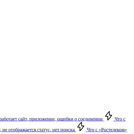
е работает сайт, приложение, ошибки о соединении
Что с
т, не отображается статус, нет поиска
Что с «Ростелеком»