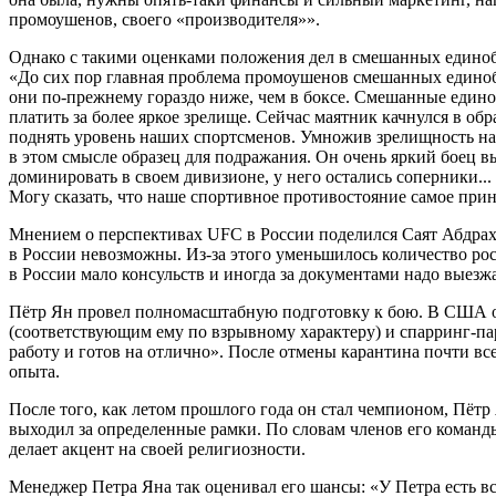
промоушенов, своего «производителя»».
Однако с такими оценками положения дел в смешанных единоб
«До сих пор главная проблема промоушенов смешанных единобо
они по-прежнему гораздо ниже, чем в боксе. Смешанные единоб
платить за более яркое зрелище. Сейчас маятник качнулся в о
поднять уровень наших спортсменов. Умножив зрелищность на 
в этом смысле образец для подражания. Он очень яркий боец в
доминировать в своем дивизионе, у него остались соперники.
Могу сказать, что наше спортивное противостояние самое при
Мнением о перспективах UFC в России поделился Саят Абдрахм
в России невозможны. Из-за этого уменьшилось количество рос
в России мало консульств и иногда за документами надо выез
Пётр Ян провел полномасштабную подготовку к бою. В США о
(соответствующим ему по взрывному характеру) и спарринг-па
работу и готов на отлично». После отмены карантина почти в
опыта.
После того, как летом прошлого года он стал чемпионом, Пётр
выходил за определенные рамки. По словам членов его команды
делает акцент на своей религиозности.
Менеджер Петра Яна так оценивал его шансы: «У Петра есть все