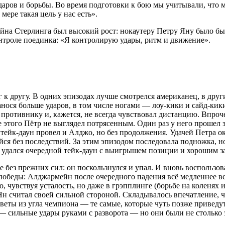
ударов и борьбы. Во время подготовки к бою мы учитывали, что 
ере такая цель у нас есть».
 Стерлинга был высокий рост: нокаутеру Петру Яну было бы н
нтроле поединка: «Я контролирую удары, ритм и движение».
г к другу. В одних эпизодах лучше смотрелся американец, в др
анося больше ударов, в том числе ногами — лоу-кики и сайд-ки
 к противнику и, кажется, не всегда чувствовал дистанцию. Впр
 этого Пётр не выглядел потрясенным. Один раз у него прошел з
м тейк-даун провел и Алджо, но без продолжения. Удачей Петра о
ся без последствий. За этим эпизодом последовала подножка, н
удался очередной тейк-даун с выигрышем позиции и хорошим зах
е без прежних сил: он поскользнулся и упал. И вновь воспользо
у победы: Алджармейн после очередного падения всё медленнее в
о, чувствуя усталость, но даже в грэпплинге (борьбе на коленях
Ян считал своей сильной стороной. Складывалось впечатление, 
веты из угла чемпиона — те самые, которые чуть позже приведу
 — сильные удары руками с разворота — но они были не столько