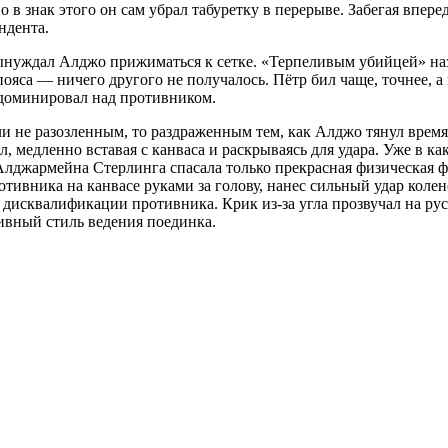
 в знак этого он сам убрал табуретку в перерыве. Забегая впере
ндента.
вынуждал Алджо прижиматься к сетке. «Терпеливым убийцей» на
ояса — ничего другого не получалось. Пётр бил чаще, точнее, а
 доминировал над противником.
 не разозленным, то раздраженным тем, как Алджо тянул время 
 медленно вставая с канваса и раскрываясь для удара. Уже в ка
лджармейна Стерлинга спасала только прекрасная физическая фо
тивника на канвасе руками за голову, нанес сильный удар колено
сквалификации противника. Крик из-за угла прозвучал на русск
сивный стиль ведения поединка.