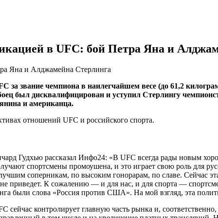
икацией в UFC: бой Петра Яна и Алджа
тра Яна и Алджамейна Стерлинга
 UFC за звание чемпиона в наилегчайшем весе (до 61,2 кило
ец был дисквалифицирован и уступил Стерлингу чемпионство
иянина и американца.
ктивах отношений UFC и российского спорта.
ичард Гудхью рассказал Инфо24: «В UFC всегда рады новым хор
получают спортсмены промоушена, и это играет свою роль для ру
учшим соперникам, по высоким гонорарам, по славе. Сейчас эт
не приведет. К сожалению — и для нас, и для спорта — спортсмен
нга были слова «Россия против США». На мой взгляд, эта полит
FC сейчас контролирует главную часть рынка и, соответственн
равленный в том числе и на увеличение платных трансляций. Но 