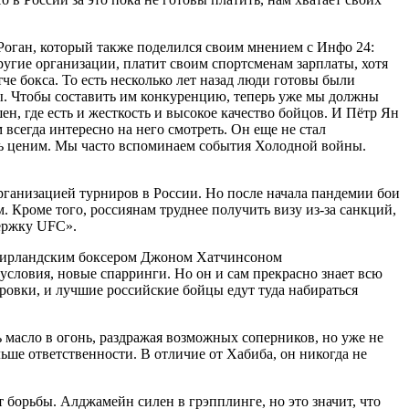
оган, который также поделился своим мнением с Инфо 24:
угие организации, платит своим спортсменам зарплаты, хотя
че бокса. То есть несколько лет назад люди готовы были
лы. Чтобы составить им конкуренцию, теперь уже мы должны
 где есть и жесткость и высокое качество бойцов. И Пётр Ян
всегда интересно на него смотреть. Он еще не стал
ень ценим. Мы часто вспоминаем события Холодной войны.
ганизацией турниров в России. Но после начала пандемии бои
 Кроме того, россиянам труднее получить визу из-за санкций,
держку UFC».
ым ирландским боксером Джоном Хатчинсоном
словия, новые спарринги. Но он и сам прекрасно знает всю
ровки, и лучшие российские бойцы едут туда набираться
 масло в огонь, раздражая возможных соперников, но уже не
ьше ответственности. В отличие от Хабиба, он никогда не
 борьбы. Алджамейн силен в грэпплинге, но это значит, что