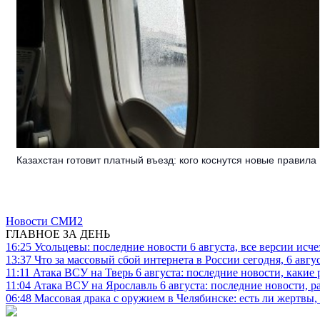
Казахстан готовит платный въезд: кого коснутся новые правила
Новости СМИ2
ГЛАВНОЕ ЗА ДЕНЬ
16:25
Усольцевы: последние новости 6 августа, все версии исч
13:37
Что за массовый сбой интернета в России сегодня, 6 авгу
11:11
Атака ВСУ на Тверь 6 августа: последние новости, какие р
11:04
Атака ВСУ на Ярославль 6 августа: последние новости, р
06:48
Массовая драка с оружием в Челябинске: есть ли жертвы