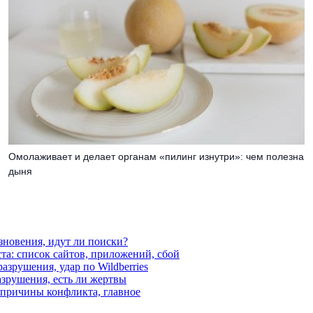
Омолаживает и делает органам «пилинг изнутри»: чем полезна
дыня
езновения, идут ли поиски?
ста: список сайтов, приложений, сбой
азрушения, удар по Wildberries
азрушения, есть ли жертвы
, причины конфликта, главное