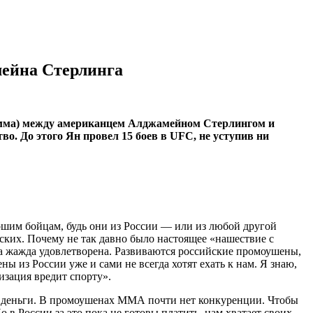
мейна Стерлинга
грамма) между американцем Алджамейном Стерлингом и
. До этого Ян провел 15 боев в UFC, не уступив ни
ошим бойцам, будь они из России — или из любой другой
сских. Почему не так давно было настоящее «нашествие с
а жажда удовлетворена. Развиваются российские промоушены,
ы из России уже и сами не всегда хотят ехать к нам. Я знаю,
изация вредит спорту».
о, деньги. В промоушенах ММА почти нет конкуренции. Чтобы
в России за это пока не готовы платить, нам хватает своих