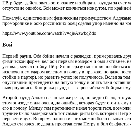
Пётр будет действовать осторожнее и забирать раунды за счет 
отсутствие ошибок. Бой может кончиться нокаутом, по крайней м
Пожалуй, единственным физическим преимуществом Алджамейна
проморолике к бою российских боец сделал упор именно на ко
https://www.youtube.com/watch?v=qjeAzwbqZdo
Бой
Первый раунд. Оба бойца начали с разведки, примериваясь дру
физической форме, вел бой первым номером и был активнее, н
уставал, менял стойку. Пётр Ян не сразу смог приспособиться
исключением ударом коленом в голову в прыжке, но даже после
стойки в партер), но развить успех не получилось. Вслед за те
опустивший претендента на пятую точку и опять-таки оставший
вывернувшись. Концовка раунда — за российским бойцом: ему 
Второй раунд Алджо начал так же резво, но видно было, что уж
этом эпизоде стала очевидна ошибка, которая будет стоить ем
его в голову. Между тем претендент начал торопиться, возможн
труднее было выдерживать тот самый ритм боя, который Пётр 
перевести дух. Во время одного из них можно было слышать со
Алджо старался не давать пространства Петру и бил бэкфисты