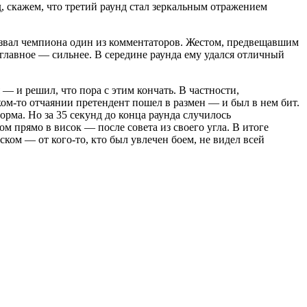
д, скажем, что третий раунд стал зеркальным отражением
звал чемпиона один из комментаторов. Жестом, предвещавшим
 главное — сильнее. В середине раунда ему удался отличный
— и решил, что пора с этим кончать. В частности,
ком-то отчаянии претендент пошел в размен — и был в нем бит.
рма. Но за 35 секунд до конца раунда случилось
м прямо в висок — после совета из своего угла. В итоге
ом — от кого-то, кто был увлечен боем, не видел всей