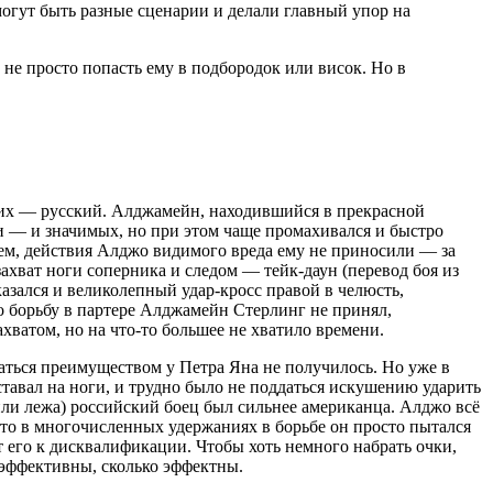
могут быть разные сценарии и делали главный упор на
е просто попасть ему в подбородок или висок. Но в
угих — русский. Алджамейн, находившийся в прекрасной
ки — и значимых, но при этом чаще промахивался и быстро
очем, действия Алджо видимого вреда ему не приносили — за
ахват ноги соперника и следом — тейк-даун (перевод боя из
казался и великолепный удар-кросс правой в челюсть,
о борьбу в партере Алджамейн Стерлинг не принял,
ватом, но на что-то большее не хватило времени.
ваться преимуществом у Петра Яна не получилось. Но уже в
ставал на ноги, и трудно было не поддаться искушению ударить
 или лежа) российский боец был сильнее американца. Алджо всё
что в многочисленных удержаниях в борьбе он просто пытался
т его к дисквалификации. Чтобы хоть немного набрать очки,
 эффективны, сколько эффектны.