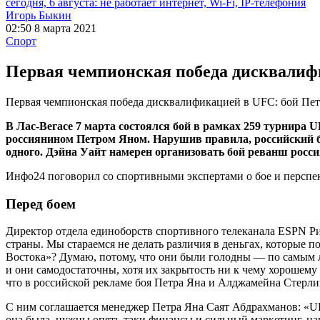
сегодня, 6 августа: не работает интернет, Wi-Fi, IP-телефония
Игорь Быкин
02:50 8 марта 2021
Спорт
Первая чемпионская победа дисквалиф
Первая чемпионская победа дисквалификацией в UFC: бой Пе
В Лас-Вегасе 7 марта состоялся бой в рамках 259 турнира
россиянином Петром Яном. Нарушив правила, российский бо
одного. Дэйна Уайт намерен организовать бой реванш росс
Инфо24 поговорил со спортивными экспертами о бое и перспе
Перед боем
Директор отдела единоборств спортивного телеканала ESPN Р
страны. Мы стараемся не делать различия в деньгах, которые 
Востока»? Думаю, потому, что они были голодны — по самым л
и они самодостаточны, хотя их закрытость ни к чему хорошему 
что в российской рекламе боя Петра Яна и Алджамейна Стерли
С ним соглашается менеджер Петра Яна Саят Абдрахманов: «U
она была, нужны опять-таки финансы и сильный маркетинг, нап