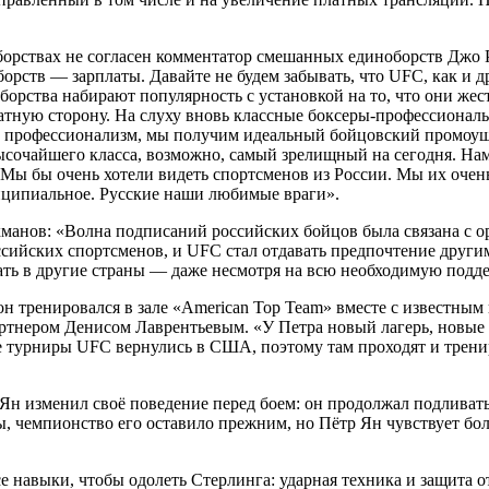
орствах не согласен комментатор смешанных единоборств Джо Р
рств — зарплаты. Давайте не будем забывать, что UFC, как и др
орства набирают популярность с установкой на то, что они жест
братную сторону. На слуху вновь классные боксеры-профессиона
профессионализм, мы получим идеальный бойцовский промоушен,
ысочайшего класса, возможно, самый зрелищный на сегодня. Нам 
.. Мы бы очень хотели видеть спортсменов из России. Мы их оч
нципиальное. Русские наши любимые враги».
анов: «Волна подписаний российских бойцов была связана с ор
сийских спортсменов, и UFC стал отдавать предпочтение другим.
жать в другие страны — даже несмотря на всю необходимую под
н тренировался в зале «American Top Team» вместе с известн
ртнером Денисом Лаврентьевым. «У Петра новый лагерь, новые у
се турниры UFC вернулись в США, поэтому там проходят и трени
 Ян изменил своё поведение перед боем: он продолжал подливать
, чемпионство его оставило прежним, но Пётр Ян чувствует бол
 навыки, чтобы одолеть Стерлинга: ударная техника и защита от