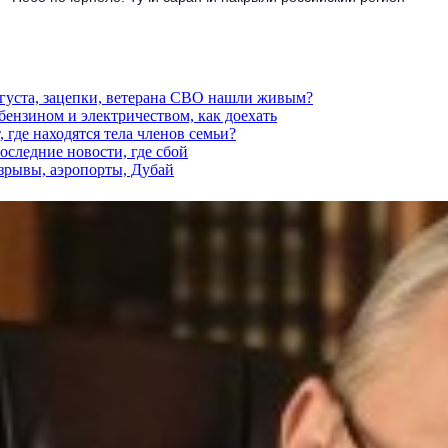
вгуста, зацепки, ветерана СВО нашли живым?
 бензином и электричеством, как доехать
 где находятся тела членов семьи?
последние новости, где сбой
взрывы, аэропорты, Дубай