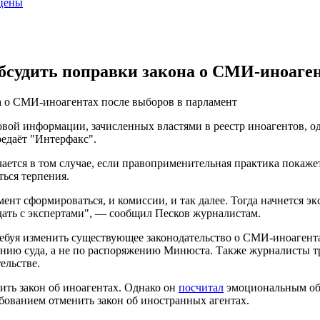
 цены
обсудить поправки закона о СМИ-иноаген
на о СМИ-иноагентах после выборов в парламент
овой информации, зачисленных властями в реестр иноагентов, од
редаёт "Интерфакс".
ается в том случае, если правоприменительная практика покаже
ться терпения.
мент сформироваться, и комиссии, и так далее. Тогда начнется 
дать с экспертами", — сообщил Песков журналистам.
ебуя изменить существующее законодательство о СМИ-иноагента
ению суда, а не по распоряжению Минюста. Также журналисты тр
ельстве.
ь закон об иноагентах. Однако он
посчитал
эмоциональным обр
ебованием отменить закон об иностранных агентах.