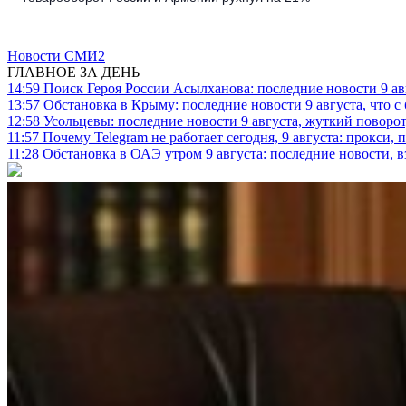
Новости СМИ2
ГЛАВНОЕ ЗА ДЕНЬ
14:59
Поиск Героя России Асылханова: последние новости 9 а
13:57
Обстановка в Крыму: последние новости 9 августа, что с
12:58
Усольцевы: последние новости 9 августа, жуткий поворот,
11:57
Почему Telegram не работает сегодня, 9 августа: прокси, 
11:28
Обстановка в ОАЭ утром 9 августа: последние новости, 