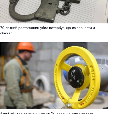
70-летний ростовчанин убил петербуржца из ревности и
сбежал
Азербайджан захотел помочь Украине поставками газа