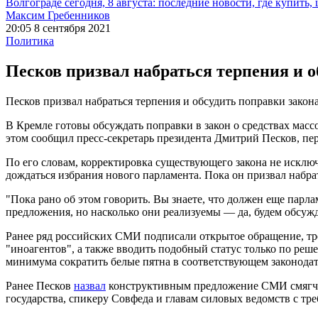
Волгограде сегодня, 8 августа: последние новости, где купить,
Максим Гребенников
20:05 8 сентября 2021
Политика
Песков призвал набраться терпения и 
Песков призвал набраться терпения и обсудить поправки зако
В Кремле готовы обсуждать поправки в закон о средствах масс
этом сообщил пресс-секретарь президента Дмитрий Песков, пе
По его словам, корректировка существующего закона не исключ
дождаться избрания нового парламента. Пока он призвал набра
"Пока рано об этом говорить. Вы знаете, что должен еще парла
предложения, но насколько они реализуемы — да, будем обсуж
Ранее ряд российских СМИ подписали открытое обращение, тр
"иноагентов", а также вводить подобный статус только по реш
минимума сократить белые пятна в соответствующем законодат
Ранее Песков
назвал
конструктивным предложение СМИ смягчит
государства, спикеру Совфеда и главам силовых ведомств с тр