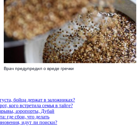
Врач предупредил о вреде гречки
густа, бойца держат в заложниках?
от, кого встретила семья в тайге?
взрывы, аэропорты, Дубай
а: где сбои, что делать
езновения, идут ли поиски?