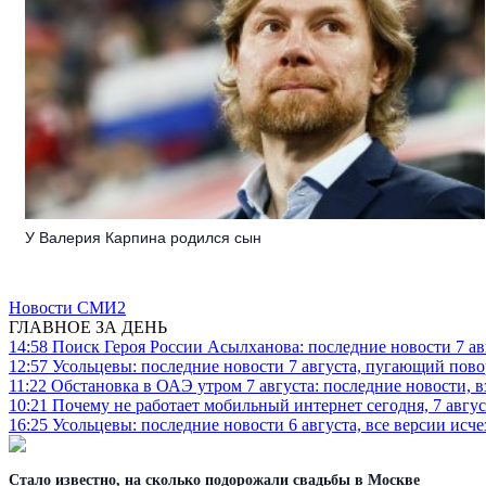
У Валерия Карпина родился сын
Новости СМИ2
ГЛАВНОЕ ЗА ДЕНЬ
14:58
Поиск Героя России Асылханова: последние новости 7 ав
12:57
Усольцевы: последние новости 7 августа, пугающий повор
11:22
Обстановка в ОАЭ утром 7 августа: последние новости, 
10:21
Почему не работает мобильный интернет сегодня, 7 август
16:25
Усольцевы: последние новости 6 августа, все версии исч
Стало известно, на сколько подорожали свадьбы в Москве