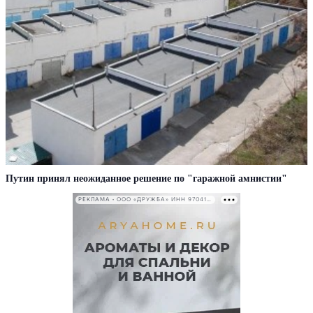
Путин принял неожиданное решение по "гаражной амнистии"
РЕКЛАМА • ООО «ДРУЖБА» ИНН 9704146411