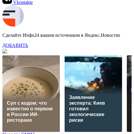
Vkontakte
Сделайте Инфо24 вашим источником в Яндекс.Новостях
ДОБАВИТЬ
Заявление
Суп с кодом: что
эксперта: Киев
известно о первом
готовил
о
в России ИИ-
экологические
Е
ресторане
риски