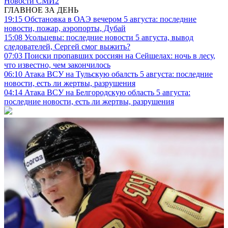
Новости СМИ2
ГЛАВНОЕ ЗА ДЕНЬ
19:15
Обстановка в ОАЭ вечером 5 августа: последние
новости, пожар, аэропорты, Дубай
15:08
Усольцевы: последние новости 5 августа, вывод
следователей, Сергей смог выжить?
07:03
Поиски пропавших россиян на Сейшелах: ночь в лесу,
что известно, чем закончилось
06:10
Атака ВСУ на Тульскую обалсть 5 августа: последние
новости, есть ли жертвы, разрушения
04:14
Атака ВСУ на Белгородскую область 5 августа:
последние новости, есть ли жертвы, разрушения