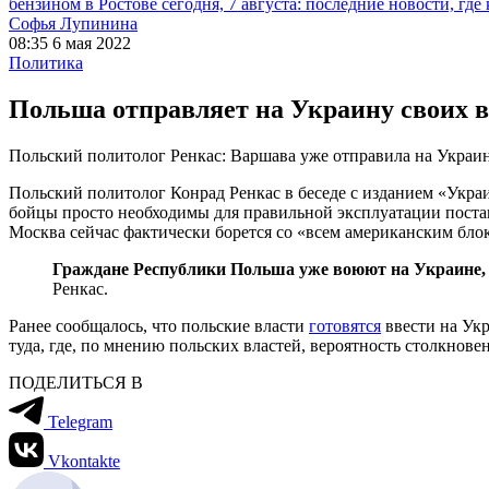
бензином в Ростове сегодня, 7 августа: последние новости, где
Софья Лупинина
08:35 6 мая 2022
Политика
Польша отправляет на Украину своих 
Польский политолог Ренкас: Варшава уже отправила на Украин
Польский политолог Конрад Ренкас в беседе с изданием «Украи
бойцы просто необходимы для правильной эксплуатации постав
Москва сейчас фактически борется со «всем американским бло
Граждане Республики Польша уже воюют на Украине, и
Ренкас.
Ранее сообщалось, что польские власти
готовятся
ввести на Укр
туда, где, по мнению польских властей, вероятность столкнов
ПОДЕЛИТЬСЯ В
Telegram
Vkontakte