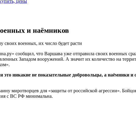
 купить, цены
военных и наёмников
у своих военных, их число будет расти
на.ру» сообщил, что Варшава уже отправила своих военных сраж
ленных Западом вооружений. А значит их количество на террито
ком».
 это никакие не показательные добровольцы, а наёмники и 
аину миротворцев для «защиты от российской агрессии». Бойцо
ения с ВС РФ минимальна.