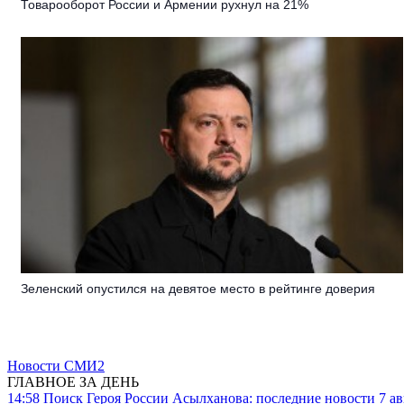
Товарооборот России и Армении рухнул на 21%
Зеленский опустился на девятое место в рейтинге доверия
Новости СМИ2
ГЛАВНОЕ ЗА ДЕНЬ
14:58
Поиск Героя России Асылханова: последние новости 7 ав