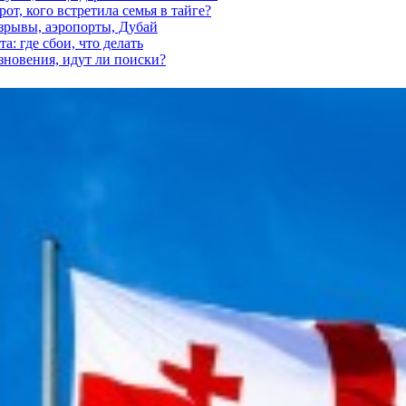
от, кого встретила семья в тайге?
взрывы, аэропорты, Дубай
а: где сбои, что делать
езновения, идут ли поиски?