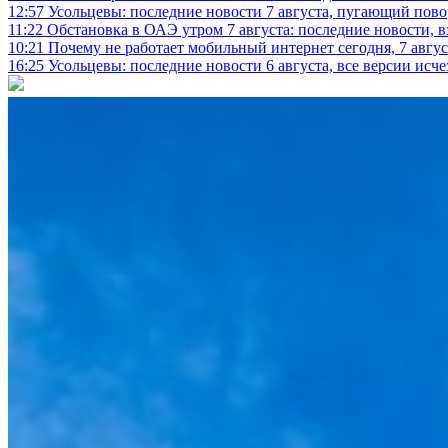
12:57
Усольцевы: последние новости 7 августа, пугающий повор
11:22
Обстановка в ОАЭ утром 7 августа: последние новости, 
10:21
Почему не работает мобильный интернет сегодня, 7 август
16:25
Усольцевы: последние новости 6 августа, все версии исч