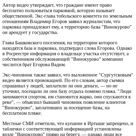
Автор видео утверждает, что граждане имеют право
бесплатно пользоваться парковкой, которую называет
общественной. Экс-глава тобольского комитета по земельным
отношениям Владимир Егоров заявил журналистам, что
парковка принадлежит ему, а территорию базы "Винокурово"
он арендует у государства.
Глава Башковского поселения, на территории которого
находятся база и парковка, подтвердил слова Егорова. Однако
в Росреестре информация о владельце участка отсутствует, а
собственником обслуживающей "Винокурово" компании
числится брат Егорова Вадим.
Экс-чиновник также заявил, что выложенное "Сургутсковым"
видео является провокацией. По его словам, автор съемки
спрашивал у людей, заплатили ли они деньги, — но не
уточнял, посещали ли они базу отдыха помимо пляжа. "Люди
занимаются спортом, им становится жарко, они спускаются к
реке", — объяснил бывший чиновник появление клиентов
"Винокурово", заплативших за посещение базы, на
бесплатном пляже.
Местные СМИ отметили, что купание в Иртыше запрещено, и
таблички с соответствующей информацией установлены
возле "Винокурово" прямо на берегу, — однако люди все