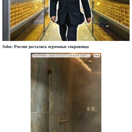
Sohu: России достались огромные сокровища
РЕКЛАМА • ООО СТРОИТЕЛЬНЫЙ ТОРГОВЫЙ ДОМ «ПЕТРОВИЧ». ИНН: 7802348846