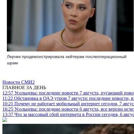
Лерчек продемонстрировала хейтерам послеоперационный
шрам
Новости СМИ2
ГЛАВНОЕ ЗА ДЕНЬ
12:57
Усольцевы: последние новости 7 августа, пугающий повор
11:22
Обстановка в ОАЭ утром 7 августа: последние новости, 
10:21
Почему не работает мобильный интернет сегодня, 7 август
16:25
Усольцевы: последние новости 6 августа, все версии исч
13:37
Что за массовый сбой интернета в России сегодня, 6 авгу