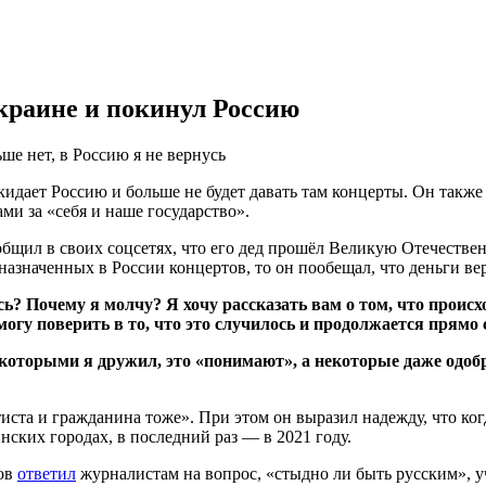
Украине и покинул Россию
ше нет, в Россию я не вернусь
идает Россию и больше не будет давать там концерты. Он также
ми за «себя и наше государство».
бщил в своих соцсетях, что его дед прошёл Великую Отечествен
азначенных в России концертов, то он пообещал, что деньги ве
Почему я молчу? Я хочу рассказать вам о том, что происход
 могу поверить в то, что это случилось и продолжается прямо 
 с которыми я дружил, это «понимают», а некоторые даже одобр
ртиста и гражданина тоже». При этом он выразил надежду, что ко
инских городах, в последний раз — в 2021 году.
ков
ответил
журналистам на вопрос, «стыдно ли быть русским», 