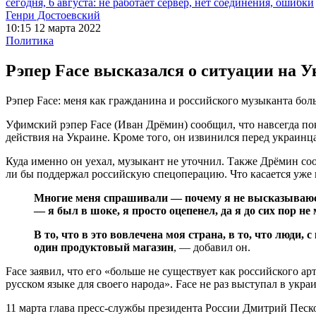
сегодня, 6 августа: не работает сервер, нет соединения, ошибки
Генри Достоевский
10:15 12 марта 2022
Политика
Рэпер Face высказался о ситуации на 
Рэпер Face: меня как гражданина и российского музыканта боль
Уфимский рэпер Face (Иван Дрёмин) сообщил, что навсегда пок
действия на Украине. Кроме того, он извинился перед украинца
Куда именно он уехал, музыкант не уточнил. Также Дрёмин соо
ли бы поддержал российскую спецоперацию. Что касается уже н
Многие меня спрашивали — почему я не высказываюсь? 
— я был в шоке, я просто оцепенел, да я до сих пор не
В то, что в это вовлечена моя страна, в то, что люди,
один продуктовый магазин
, — добавил он.
Face заявил, что его «больше не существует как российского а
русском языке для своего народа». Face не раз выступал в укра
11 марта глава пресс-службы президента России Дмитрий Пес