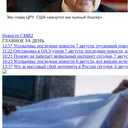
Экс-глава ЦРУ: США «мечутся как пьяный боксер»
Новости СМИ2
ГЛАВНОЕ ЗА ДЕНЬ
12:57
Усольцевы: последние новости 7 августа, пугающий повор
11:22
Обстановка в ОАЭ утром 7 августа: последние новости, 
10:21
Почему не работает мобильный интернет сегодня, 7 август
16:25
Усольцевы: последние новости 6 августа, все версии исч
13:37
Что за массовый сбой интернета в России сегодня, 6 авгу