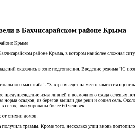
вели в Бахчисарайском районе Крыма
районе Крыма
ахчисарайском районе Крыма, в котором наиболее сложная ситу
ладений оказались в зоне подтопления. Введение режима ЧС поз
ального масштаба". "Завтра выедет на место комиссия оцениват
е предупреждение из-за ливней и возможного схода селевых по
 норма осадков, из берегов вышли две реки и сошел сель. Окол
в селах, эвакуированы более 60 человек.
 от стихии домов.
получила травмы. Кроме того, несколько улиц вновь подтопило