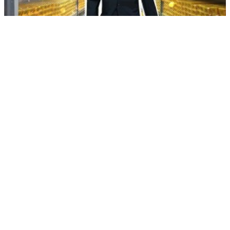
Россия спасла Фонд национального благосостояния от США
РЕКЛАМА • ООО СТРОИТЕЛЬНЫЙ ТОРГОВЫЙ ДОМ «ПЕТРОВИЧ». ИНН: 7802348846