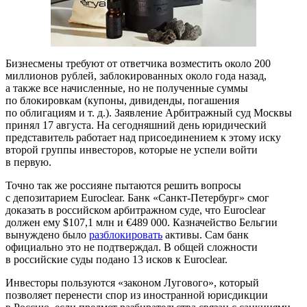
Бизнесмены требуют от ответчика возместить около 200
миллионов рублей, заблокированных около года назад,
а также все начисленные, но не полученные суммы
по блокировкам (купоны, дивиденды, погашения
по облигациям и т. д.). Заявление Арбитражный суд Москвы
принял 17 августа. На сегодняшний день юридический
представитель работает над присоединением к этому иску
второй группы инвесторов, которые не успели войти
в первую.
Точно так же россияне пытаются решить вопросы
с депозитарием Euroclear. Банк «Санкт-Петербург» смог
доказать в российском арбитражном суде, что Euroclear
должен ему $107,1 млн и €489 000. Казначейство Бельгии
вынуждено было
разблокировать
активы. Сам банк
официально это не подтверждал. В общей сложности
в российские суды подано 13 исков к Euroclear.
Инвесторы пользуются «законом Лугового», который
позволяет перенести спор из иностранной юрисдикции