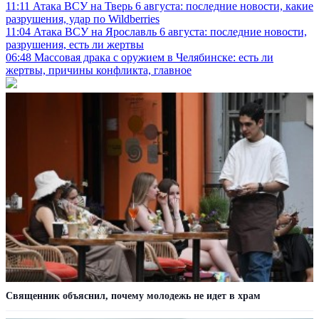
11:11
Атака ВСУ на Тверь 6 августа: последние новости, какие
разрушения, удар по Wildberries
11:04
Атака ВСУ на Ярославль 6 августа: последние новости,
разрушения, есть ли жертвы
06:48
Массовая драка с оружием в Челябинске: есть ли
жертвы, причины конфликта, главное
Cвященник объяснил, почему молодежь не идет в храм