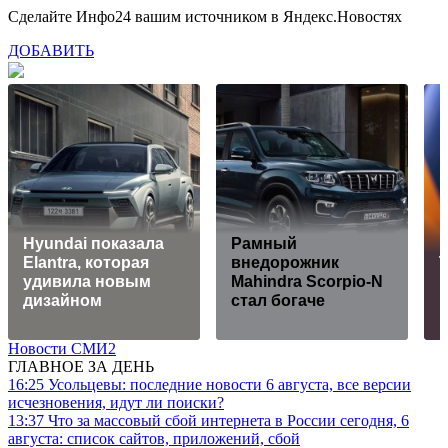
Сделайте Инфо24 вашим источником в Яндекс.Новостях
ДОБАВИТЬ
Hyundai показала
Рамный
Elantra, которая
внедорожник
удивила новым
Mahindra Scorpio-N
дизайном
стал богаче
р
Новости СМИ2
ГЛАВНОЕ ЗА ДЕНЬ
16:25
Усольцевы: последние новости 6 августа, все версии
исчезновения, идут ли поиски?
13:37
Что за массовый сбой интернета в России сегодня, 6
августа: список сайтов, приложений, сбой