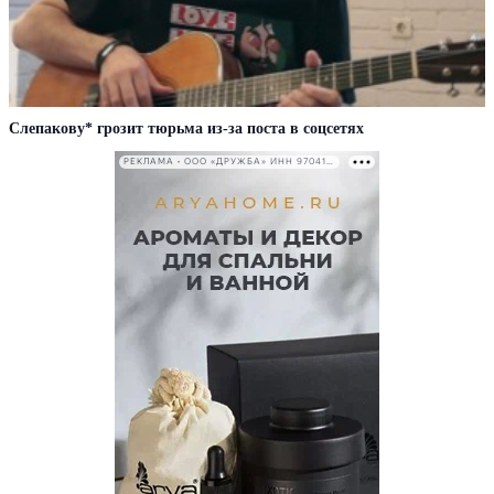
Слепакову* грозит тюрьма из-за поста в соцсетях
РЕКЛАМА • ООО «ДРУЖБА» ИНН 9704146411