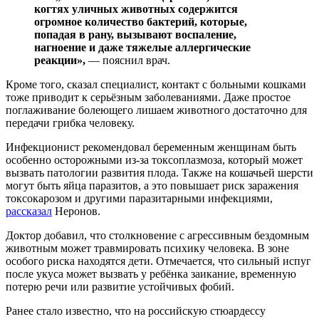
когтях уличных животных содержится
огромное количество бактерий, которые,
попадая в рану, вызывают воспаление,
нагноение и даже тяжелые аллергические
реакции»,
— пояснил врач.
Кроме того, сказал специалист, контакт с больными кошками
тоже приводит к серьёзным заболеваниями. Даже простое
поглаживание болеющего лишаем животного достаточно для
передачи грибка человеку.
Инфекционист рекомендовал беременным женщинам быть
особенно осторожными из-за токсоплазмоза, который может
вызвать патологии развития плода. Также на кошачьей шерсти
могут быть яйца паразитов, а это повышает риск заражения
токсокарозом и другими паразитарными инфекциями,
рассказал
Неронов.
Доктор добавил, что столкновение с агрессивным бездомным
животным может травмировать психику человека. В зоне
особого риска находятся дети. Отмечается, что сильный испуг
после укуса может вызвать у ребёнка заикание, временную
потерю речи или развитие устойчивых фобий.
Ранее стало известно, что на российскую стюардессу