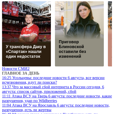
Приговор
У трансфера Даку в
Блиновской
«Спартак» нашли
оставили без
один недостаток
изменений
Новости СМИ2
ГЛАВНОЕ ЗА ДЕНЬ
16:25
Усольцевы: последние новости 6 августа, все версии
исчезновения, идут ли поиски?
13:37
Что за массовый сбой интернета в России сегодня, 6
августа: список сайтов, приложений, сбой
11:11
Атака ВСУ на Тверь 6 августа: последние новости, какие
разрушения, удар по Wildberries
11:04
Атака ВСУ на Ярославль 6 августа: последние новости,
разрушения, есть ли жертвы