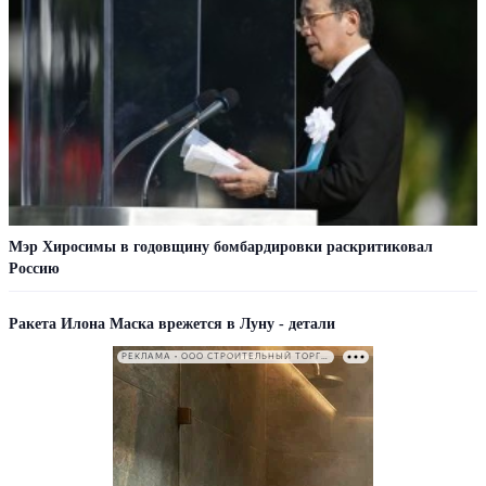
Мэр Хиросимы в годовщину бомбардировки раскритиковал
Россию
Ракета Илона Маска врежется в Луну - детали
РЕКЛАМА • ООО СТРОИТЕЛЬНЫЙ ТОРГОВЫЙ ДОМ «ПЕТРОВИЧ». ИНН: 7802348846