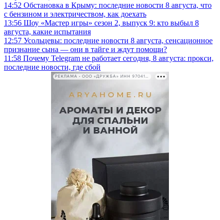
14:52
Обстановка в Крыму: последние новости 8 августа, что
с бензином и электричеством, как доехать
13:56
Шоу «Мастер игры» сезон 2, выпуск 9: кто выбыл 8
августа, какие испытания
12:57
Усольцевы: последние новости 8 августа, сенсационное
признание сына — они в тайге и ждут помощи?
11:58
Почему Telegram не работает сегодня, 8 августа: прокси,
последние новости, где сбой
РЕКЛАМА • ООО «ДРУЖБА» ИНН 9704146411