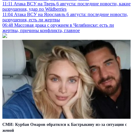
11:11
Атака ВСУ на Тверь 6 августа: последние новости, какие
разрушения, удар по Wildberries
11:04
Атака ВСУ на Ярославль 6 августа: последние новости,
разрушения, есть ли жертвы
06:48
Массовая драка с оружием в Челябинске: есть ли
жертвы, причины конфликта, главное
СМИ: Курбан Омаров обратился к Бастрыкину из-за ситуации с
женой