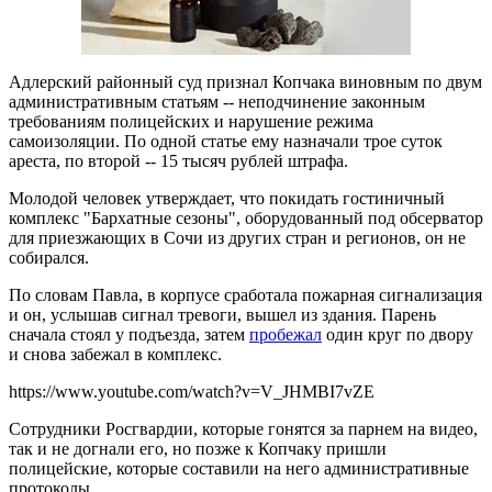
Адлерский районный суд признал Копчака виновным по двум
административным статьям -- неподчинение законным
требованиям полицейских и нарушение режима
самоизоляции. По одной статье ему назначали трое суток
ареста, по второй -- 15 тысяч рублей штрафа.
Молодой человек утверждает, что покидать гостиничный
комплекс "Бархатные сезоны", оборудованный под обсерватор
для приезжающих в Сочи из других стран и регионов, он не
собирался.
По словам Павла, в корпусе сработала пожарная сигнализация
и он, услышав сигнал тревоги, вышел из здания. Парень
сначала стоял у подъезда, затем
пробежал
один круг по двору
и снова забежал в комплекс.
https://www.youtube.com/watch?v=V_JHMBI7vZE
Сотрудники Росгвардии, которые гонятся за парнем на видео,
так и не догнали его, но позже к Копчаку пришли
полицейские, которые составили на него административные
протоколы.