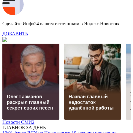
Сделайте Инфо24 вашим источником в Яндекс.Новостях
ДОБАВИТЬ
А
Олег Газманов
Назван главный
раскрыл главный
недостаток
секрет своих песен
удалённой работы
Новости СМИ2
ГЛАВНОЕ ЗА ДЕНЬ
10:01
Атака ВСУ на Нижнекамск 10 августа: последние