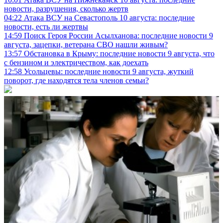
новости, разрушения, сколько жертв
04:22
Атака ВСУ на Севастополь 10 августа: последние
новости, есть ли жертвы
14:59
Поиск Героя России Асылханова: последние новости 9
августа, зацепки, ветерана СВО нашли живым?
13:57
Обстановка в Крыму: последние новости 9 августа, что
с бензином и электричеством, как доехать
12:58
Усольцевы: последние новости 9 августа, жуткий
поворот, где находятся тела членов семьи?