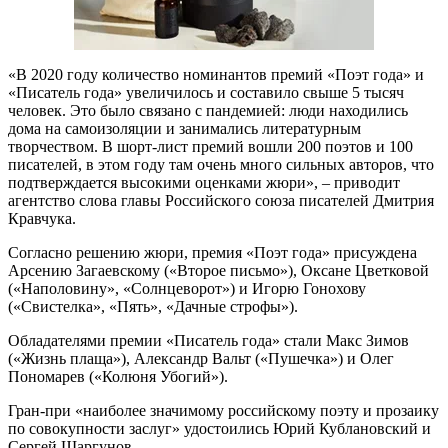
«В 2020 году количество номинантов премий «Поэт года» и
«Писатель года» увеличилось и составило свыше 5 тысяч
человек. Это было связано с пандемией: люди находились
дома на самоизоляции и занимались литературным
творчеством. В шорт-лист премий вошли 200 поэтов и 100
писателей, в этом году там очень много сильных авторов, что
подтверждается высокими оценками жюри», – приводит
агентство слова главы Российского союза писателей Дмитрия
Кравчука.
Согласно решению жюри, премия «Поэт года» присуждена
Арсению Загаевскому («Второе письмо»), Оксане Цветковой
(«Наполовину», «Солнцеворот») и Игорю Гонохову
(«Свистелка», «Пять», «Дачные строфы»).
Обладателями премии «Писатель года» стали Макс Зимов
(«Жизнь плаща»), Александр Вальт («Пушечка») и Олег
Пономарев («Колюня Убогий»).
Гран-при «наиболее значимому российскому поэту и прозаику
по совокупности заслуг» удостоились Юрий Кублановский и
Сергей Шаргунов.