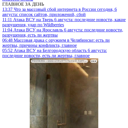
ГЛАВНОЕ ЗА ДЕНЬ
13:37
Что за массовый сбой интернета в России сегодня, 6
августа: список сайтов, приложений, сбой
11:11
Атака ВСУ на Тверь 6 августа: последние новости, какие
разрушения, удар по Wildberries
11:04
Атака ВСУ на Ярославль 6 августа: последние новости,
разрушения, есть ли жертвы
06:48
Массовая драка с оружием в Челябинске: есть ли
жертвы, причины конфликта, главное
05:52
Атака ВСУ на Белгородскую область 6 августа:
последние новости, есть ли жертвы, главное
РЕКЛАМА • ООО СТРОИТЕЛЬНЫЙ ТОРГОВЫЙ ДОМ «ПЕТРОВИЧ». ИНН: 7802348846