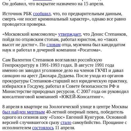
Он добавил, что вскрытие назначено на 15 апреля.
Источник РБК
сообщил
, что, по предварительным данным,
смерть «не носит криминальный характер», однако все равно
проводится проверка.
«Московский комсомолец»
утверждает
, что Денис Степанков,
пойдя по отцовским стопам, работал юристом, но «таких
высот не достиг». По
словам
отца, мужчина был кандидатом
наук и работал в дочерней компании «Росатома».
Сам Валентин Степанков возглавлял российскую
Генпрокуратуру в 1991-1993 годах. В августе 1991 года
именно он заводил уголовное дело на членов ГКЧП и давал
санкцию на арест Джохара Дудаева. После ухода из органов
прокуратуры Степанков-старший вел юридическую практику,
избирался в Госдуму, работал в Совете безопасности РФ и
Министерстве природных ресурсов. С 2007 года он руководил
консалтинговой компанией «ЮКЕЙ-Консалтинг».
8 апреля в квартире на Зоологической улице в центре Москвы
был найден мертвым
40-летний оперный певец, победитель
одного из сезонов шоу «Голос» Евгений Кунгуров. Основной
версией случившегося сразу
стало
самоубийство. Прощание с
исполнителем
состоялось
11 апреля.