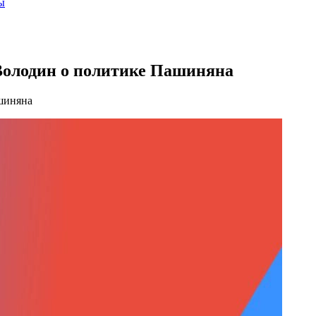
ы
 Володин о политике Пашиняна
шиняна