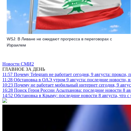
WSJ: В Ливане не ожидают прогресса в переговорах с
Израилем
Новости СМИ2
ГЛАВНОЕ ЗА ДЕНЬ
11:57
Почему Telegram не работает сегодня, 9 августа: прокси, 
11:28
Обстановка в ОАЭ утром 9 августа: последние новости, 
10:23
Почему не работает мобильный интернет сегодня, 9 август
16:28
Поиск Героя России Асылханова: последние новости 8 а
14:52
Обстановка в Крыму: последние новости 8 августа, что с