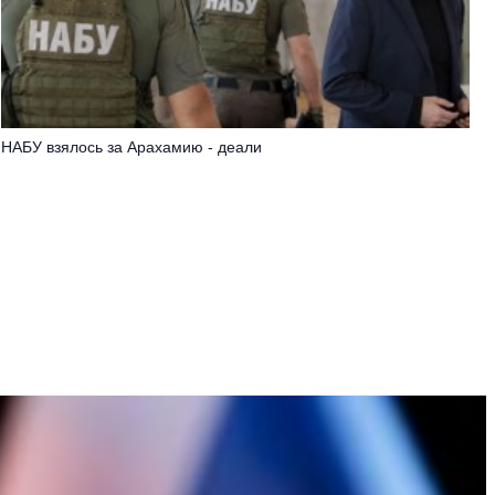
НАБУ взялось за Арахамию - деали