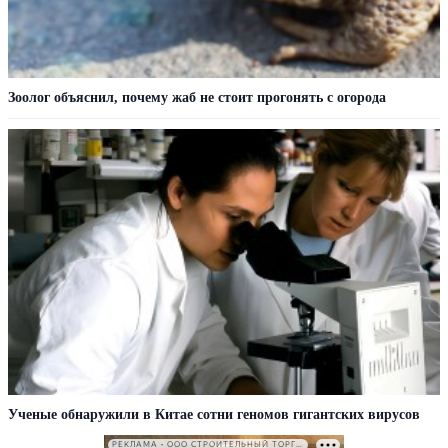
Зоолог объяснил, почему жаб не стоит прогонять с огорода
Ученые обнаружили в Китае сотни геномов гигантских вирусов
РЕКЛАМА • ООО СТРОИТЕЛЬНЫЙ ТОРГОВЫЙ ДОМ «ПЕТРОВИЧ». ИНН: 7802348846