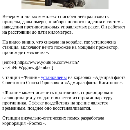
Вечером и ночью комплекс способен нейтрализовать
прицелы, дальномеры, приборы ночного видения и системы
наведения противотанковых управляемых ракет. Он работает
на расстоянии до пяти километров.
На видео видно, что сначала на корабле, где установлена
станция, включают нечто похожее на мощный прожектор,
происходит «засветка».
[embed]https://www.youtube.com/watch?
v=ztuNnWpgmwg[/embed]
Станции «Филин»
установлены
на кораблях «Адмирал флота
Советского Союза Горшков» и «Адмирал флота Касатонов».
«Филин» может ослепить противника, спровоцировать
галлюцинации у солдат и вывести из строя аппаратуру
противника. Эффект воздействия на зрение является
временным, позднее оно восстанавливается.
Станции визуально-оптических помех разработала
корпорация «Ростех».