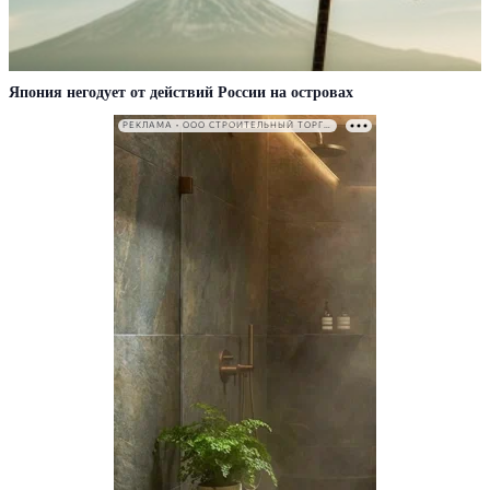
Япония негодует от действий России на островах
РЕКЛАМА • ООО СТРОИТЕЛЬНЫЙ ТОРГОВЫЙ ДОМ «ПЕТРОВИЧ». ИНН: 7802348846