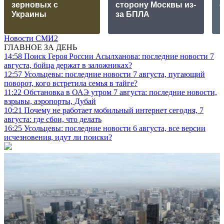
зерновых с
сторону Москвы из-
Украины
за БПЛА
Новости СМИ2
ГЛАВНОЕ ЗА ДЕНЬ
14:58
Поиск Героя России Асылханова: последние новости 7
августа, бойца держат в заложниках?
12:57
Усольцевы: последние новости 7 августа, пугающий
поворот, кого встретила семья в тайге?
11:22
Обстановка в ОАЭ утром 7 августа: последние новости,
взрывы, аэропорты, Дубай
10:21
Почему не работает мобильный интернет сегодня, 7
августа: где сбои, что делать
16:25
Усольцевы: последние новости 6 августа, все версии
исчезновения, идут ли поиски?