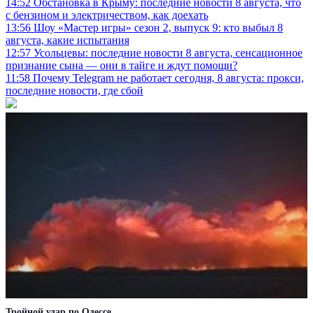
14:52
Обстановка в Крыму: последние новости 8 августа, что
с бензином и электричеством, как доехать
13:56
Шоу «Мастер игры» сезон 2, выпуск 9: кто выбыл 8
августа, какие испытания
12:57
Усольцевы: последние новости 8 августа, сенсационное
признание сына — они в тайге и ждут помощи?
11:58
Почему Telegram не работает сегодня, 8 августа: прокси,
последние новости, где сбой
Тройной удар по Одессe