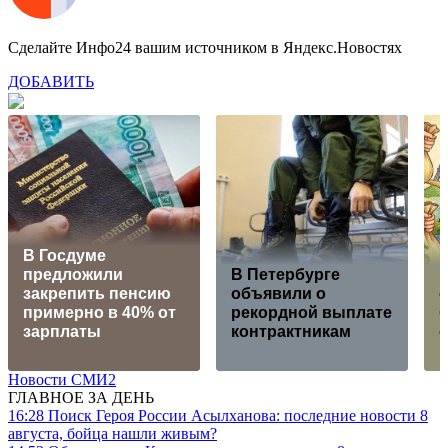
Сделайте Инфо24 вашим источником в Яндекс.Новостях
ДОБАВИТЬ
В Госдуме
предложили
В Петербурге
закрепить пенсию
объявили о
о
примерно в 40% от
рекордной выплате
зарплаты
контрактникам
о
Новости СМИ2
ГЛАВНОЕ ЗА ДЕНЬ
16:28
Поиск Героя России Асылханова: последние новости 8
августа, бойца нашли живым?