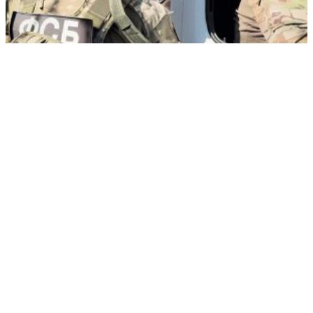
Криптообменники в Москве попали под удар из-за связи с Киевом
РЕКЛАМА • ООО «ДРУЖБА» ИНН 9704146411