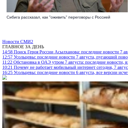
Сибига рассказал, как "оживить" переговоры с Россией
Новости СМИ2
ГЛАВНОЕ ЗА ДЕНЬ
14:58
Поиск Героя России Асылханова: последние новости 7 ав
12:57
Усольцевы: последние новости 7 августа, пугающий повор
11:22
Обстановка в ОАЭ утром 7 августа: последние новости, 
10:21
Почему не работает мобильный интернет сегодня, 7 август
16:25
Усольцевы: последние новости 6 августа, все версии исч