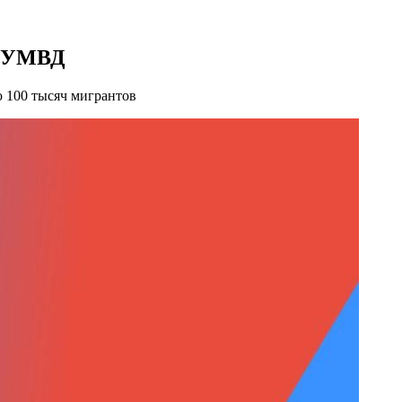
у УМВД
ю 100 тысяч мигрантов