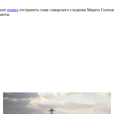
ыкин
решил
отстранить главу самарского следкома Марата Галихан
ранты.