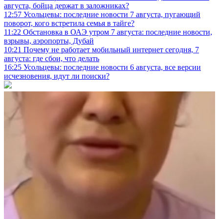
августа, бойца держат в заложниках?
12:57
Усольцевы: последние новости 7 августа, пугающий
поворот, кого встретила семья в тайге?
11:22
Обстановка в ОАЭ утром 7 августа: последние новости,
взрывы, аэропорты, Дубай
10:21
Почему не работает мобильный интернет сегодня, 7
августа: где сбои, что делать
16:25
Усольцевы: последние новости 6 августа, все версии
исчезновения, идут ли поиски?