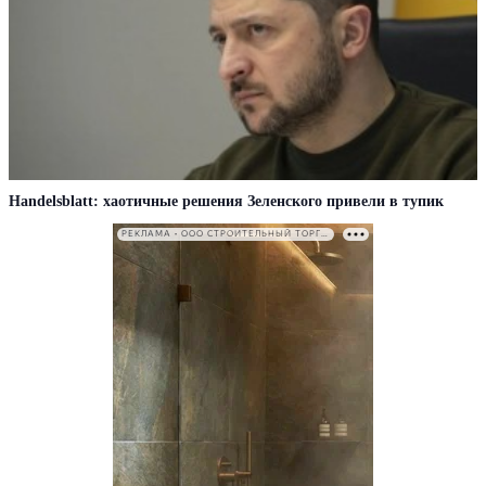
Handelsblatt: хаотичные решения Зеленского привели в тупик
РЕКЛАМА • ООО СТРОИТЕЛЬНЫЙ ТОРГОВЫЙ ДОМ «ПЕТРОВИЧ». ИНН: 7802348846