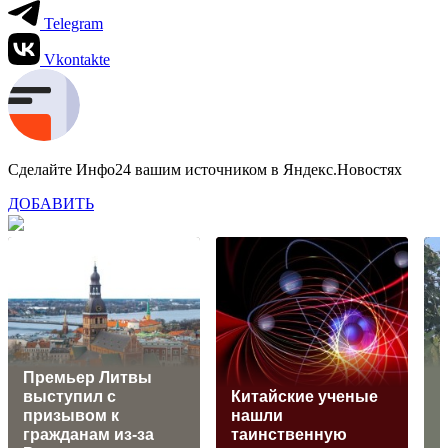
Telegram
Vkontakte
Сделайте Инфо24 вашим источником в Яндекс.Новостях
ДОБАВИТЬ
Премьер Литвы
выступил с
Китайские ученые
р
призывом к
нашли
к
гражданам из-за
таинственную
н