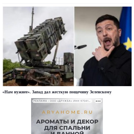
«Нам нужнее». Запад дал жесткую пощечину Зеленскому
РЕКЛАМА • ООО «ДРУЖБА» ИНН 9704146411