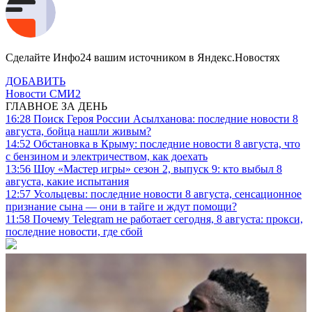
Сделайте Инфо24 вашим источником в Яндекс.Новостях
ДОБАВИТЬ
Новости СМИ2
ГЛАВНОЕ ЗА ДЕНЬ
16:28
Поиск Героя России Асылханова: последние новости 8
августа, бойца нашли живым?
14:52
Обстановка в Крыму: последние новости 8 августа, что
с бензином и электричеством, как доехать
13:56
Шоу «Мастер игры» сезон 2, выпуск 9: кто выбыл 8
августа, какие испытания
12:57
Усольцевы: последние новости 8 августа, сенсационное
признание сына — они в тайге и ждут помощи?
11:58
Почему Telegram не работает сегодня, 8 августа: прокси,
последние новости, где сбой