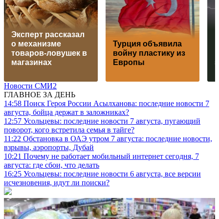
Эксперт рассказал
о механизме
Турция объявила
р
товаров-ловушек в
войну пластику из
к
магазинах
Европы
5
Новости СМИ2
ГЛАВНОЕ ЗА ДЕНЬ
14:58
Поиск Героя России Асылханова: последние новости 7
августа, бойца держат в заложниках?
12:57
Усольцевы: последние новости 7 августа, пугающий
поворот, кого встретила семья в тайге?
11:22
Обстановка в ОАЭ утром 7 августа: последние новости,
взрывы, аэропорты, Дубай
10:21
Почему не работает мобильный интернет сегодня, 7
августа: где сбои, что делать
16:25
Усольцевы: последние новости 6 августа, все версии
исчезновения, идут ли поиски?