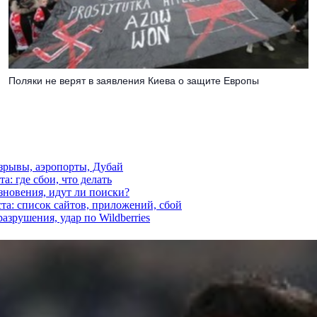
Поляки не верят в заявления Киева о защите Европы
взрывы, аэропорты, Дубай
а: где сбои, что делать
езновения, идут ли поиски?
ста: список сайтов, приложений, сбой
азрушения, удар по Wildberries