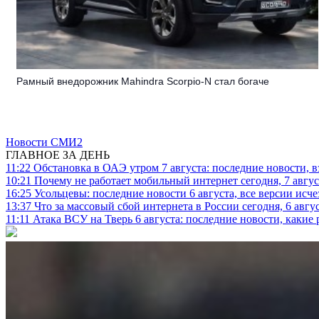
Рамный внедорожник Mahindra Scorpio-N стал богаче
Новости СМИ2
ГЛАВНОЕ ЗА ДЕНЬ
11:22
Обстановка в ОАЭ утром 7 августа: последние новости, 
10:21
Почему не работает мобильный интернет сегодня, 7 август
16:25
Усольцевы: последние новости 6 августа, все версии исч
13:37
Что за массовый сбой интернета в России сегодня, 6 авгу
11:11
Атака ВСУ на Тверь 6 августа: последние новости, какие р