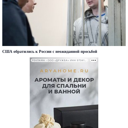
США обратились к России с неожиданной просьбой
РЕКЛАМА • ООО «ДРУЖБА» ИНН 9704146411