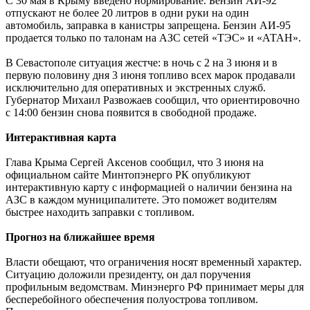
С 30 мая в Крыму введено нормирование. Бензин АИ-92
отпускают не более 20 литров в одни руки на один
автомобиль, заправка в канистры запрещена
.
Бензин АИ-95
продается только по талонам на АЗС сетей «ТЭС» и «АТАН».
В Севастополе ситуация жестче: в ночь с 2 на 3 июня и в
первую половину дня 3 июня топливо всех марок продавали
исключительно для оперативных и экстренных служб.
Губернатор Михаил Развожаев сообщил, что ориентировочно
с 14:00 бензин снова появится в свободной продаже.
Интерактивная карта
Глава Крыма Сергей Аксенов сообщил, что 3 июня на
официальном сайте Минтопэнерго РК опубликуют
интерактивную карту с информацией о наличии бензина на
АЗС в каждом муниципалитете. Это поможет водителям
быстрее находить заправки с топливом.
Прогноз на ближайшее время
Власти обещают, что ограничения носят временный характер.
Ситуацию доложили президенту, он дал поручения
профильным ведомствам
.
Минэнерго РФ принимает меры для
бесперебойного обеспечения полуострова топливом
.