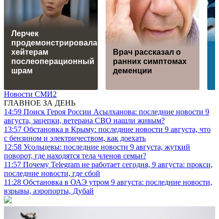
Лерчек
продемонстрировала
хейтерам
Врач рассказал о
послеоперационный
ранних симптомах
шрам
деменции
Новости СМИ2
ГЛАВНОЕ ЗА ДЕНЬ
14:59
Поиск Героя России Асылханова: последние новости 9
августа, зацепки, ветерана СВО нашли живым?
13:57
Обстановка в Крыму: последние новости 9 августа, что
с бензином и электричеством, как доехать
12:58
Усольцевы: последние новости 9 августа, жуткий
поворот, где находятся тела членов семьи?
11:57
Почему Telegram не работает сегодня, 9 августа: прокси,
последние новости, где сбой
11:28
Обстановка в ОАЭ утром 9 августа: последние новости,
взрывы, аэропорты, Дубай