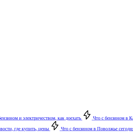
бензином и электричеством, как доехать
Что с бензином в Ка
овости, где купить, цены
Что с бензином в Поволжье сегодня