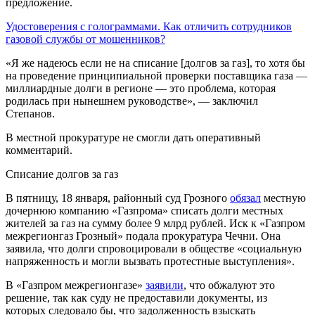
предложение.
Удостоверения с голограммами. Как отличить сотрудников
газовой службы от мошенников?
«Я же надеюсь если не на списание [долгов за газ], то хотя бы
на проведение принципиальной проверки поставщика газа —
миллиардные долги в регионе — это проблема, которая
родилась при нынешнем руководстве», — заключил
Степанов.
В местной прокуратуре не смогли дать оперативный
комментарий.
Списание долгов за газ
В пятницу, 18 января, районный суд Грозного
обязал
местную
дочернюю компанию «Газпрома» списать долги местных
жителей за газ на сумму более 9 млрд рублей. Иск к «Газпром
межрегионгаз Грозный» подала прокуратура Чечни. Она
заявила, что долги спровоцировали в обществе «социальную
напряженность и могли вызвать протестные выступления».
В «Газпром межрегионгазе»
заявили
, что обжалуют это
решение, так как суду не предоставили документы, из
которых следовало бы, что задолженность взыскать