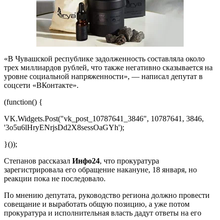
«В Чувашской республике задолженность составляла около
трех миллиардов рублей, что также негативно сказывается на
уровне социальной напряженности», — написал депутат в
соцсети «ВКонтакте».
(function() {
VK.Widgets.Post("vk_post_10787641_3846", 10787641, 3846,
'3o5u6lHryENrjsDd2X8sessOaGYh');
}());
Степанов рассказал
Инфо24
, что прокуратура
зарегистрировала его обращение накануне, 18 января, но
реакции пока не последовало.
По мнению депутата, руководство региона должно провести
совещание и выработать общую позицию, а уже потом
прокуратура и исполнительная власть дадут ответы на его