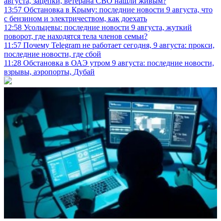
августа, зацепки, ветерана СВО нашли живым?
13:57
Обстановка в Крыму: последние новости 9 августа, что
с бензином и электричеством, как доехать
12:58
Усольцевы: последние новости 9 августа, жуткий
поворот, где находятся тела членов семьи?
11:57
Почему Telegram не работает сегодня, 9 августа: прокси,
последние новости, где сбой
11:28
Обстановка в ОАЭ утром 9 августа: последние новости,
взрывы, аэропорты, Дубай