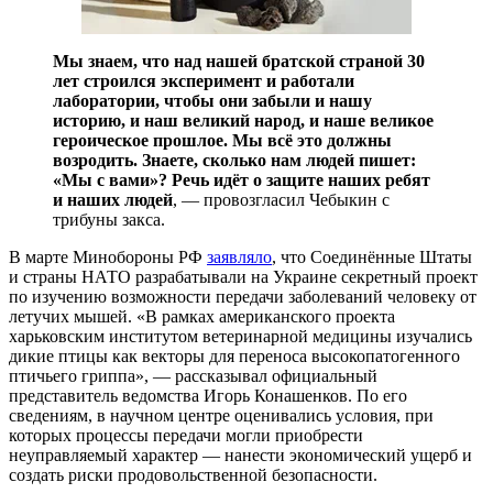
Мы знаем, что над нашей братской страной 30
лет строился эксперимент и работали
лаборатории, чтобы они забыли и нашу
историю, и наш великий народ, и наше великое
героическое прошлое. Мы всё это должны
возродить. Знаете, сколько нам людей пишет:
«Мы с вами»? Речь идёт о защите наших ребят
и наших людей
, — провозгласил Чебыкин с
трибуны закса.
В марте Минобороны РФ
заявляло
, что Соединённые Штаты
и страны НАТО разрабатывали на Украине секретный проект
по изучению возможности передачи заболеваний человеку от
летучих мышей. «В рамках американского проекта
харьковским институтом ветеринарной медицины изучались
дикие птицы как векторы для переноса высокопатогенного
птичьего гриппа», — рассказывал официальный
представитель ведомства Игорь Конашенков. По его
сведениям, в научном центре оценивались условия, при
которых процессы передачи могли приобрести
неуправляемый характер — нанести экономический ущерб и
создать риски продовольственной безопасности.