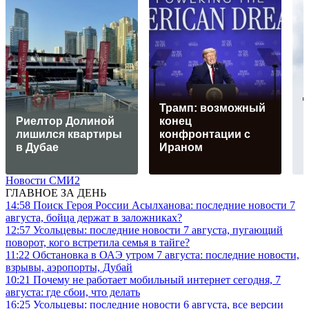
Трамп: возможный
Риелтор Долиной
конец
лишился квартиры
конфронтации с
в Дубае
Ираном
Новости СМИ2
ГЛАВНОЕ ЗА ДЕНЬ
14:58
Поиск Героя России Асылханова: последние новости 7
августа, бойца держат в заложниках?
12:57
Усольцевы: последние новости 7 августа, пугающий
поворот, кого встретила семья в тайге?
11:22
Обстановка в ОАЭ утром 7 августа: последние новости,
взрывы, аэропорты, Дубай
10:21
Почему не работает мобильный интернет сегодня, 7
августа: где сбои, что делать
16:25
Усольцевы: последние новости 6 августа, все версии