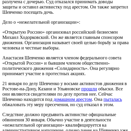
разлучена с дочерью. Суд отказался принимать доводы
защиты и оставил активистку под арестом. Он также запретил
Шевченко посещать дочь.
Дело о «нежелательной организации»:
«Открытую Россию» организовал российский бизнесмен
Михаил Ходорковский. Он же является главным спонсором
движения. Организация называет своей целью борьбу за права
человека и честные выборы.
Анастасия Шевченко является членом федерального совета
«Открытой России» и бывшим членом общественно-
политического движения «Солидарность». Она регулярно
принимает участие в протестных акциях.
21 января по делу Шевченко у восьми активистов движения в
Ростове-на-Дону, Казани и Ульяновске
прошли
обыски. Все
они являются свидетелями по делу против нее. Сейчас
Шевченко находится под
домашним арестом
. Она
пыталась
обжаловать эту меру пресечения, но суд отказал в этом.
Следствие должно предъявить активистке официальные
обвинения 30 января. Обычно участие в деятельности
«нежелательной организации» квалифицируется ка
административное нарушение, однако ранее на Шевченко уже