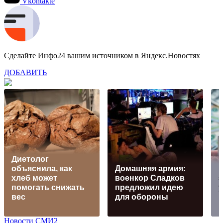
Vkontakte
Сделайте Инфо24 вашим источником в Яндекс.Новостях
ДОБАВИТЬ
Диетолог
объяснила, как
Домашняя армия:
хлеб может
военкор Сладков
з
помогать снижать
предложил идею
вес
для обороны
Новости СМИ2