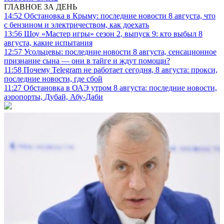
ГЛАВНОЕ ЗА ДЕНЬ
14:52
Обстановка в Крыму: последние новости 8 августа, что
с бензином и электричеством, как доехать
13:56
Шоу «Мастер игры» сезон 2, выпуск 9: кто выбыл 8
августа, какие испытания
12:57
Усольцевы: последние новости 8 августа, сенсационное
признание сына — они в тайге и ждут помощи?
11:58
Почему Telegram не работает сегодня, 8 августа: прокси,
последние новости, где сбой
11:27
Обстановка в ОАЭ утром 8 августа: последние новости,
аэропорты, Дубай, Абу-Даби