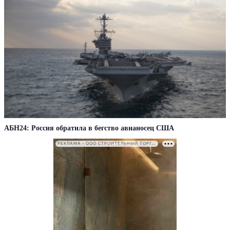
АБН24: Россия обратила в бегство авианосец США
РЕКЛАМА • ООО СТРОИТЕЛЬНЫЙ ТОРГОВЫЙ ДОМ «ПЕТРОВИЧ». ИНН: 7802348846