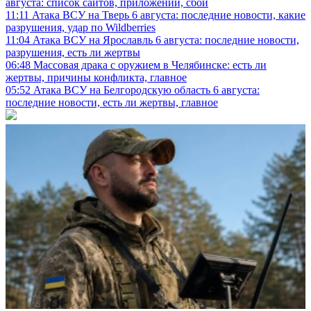
августа: список сайтов, приложений, сбой
11:11
Атака ВСУ на Тверь 6 августа: последние новости, какие
разрушения, удар по Wildberries
11:04
Атака ВСУ на Ярославль 6 августа: последние новости,
разрушения, есть ли жертвы
06:48
Массовая драка с оружием в Челябинске: есть ли
жертвы, причины конфликта, главное
05:52
Атака ВСУ на Белгородскую область 6 августа:
последние новости, есть ли жертвы, главное