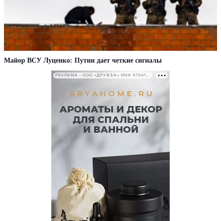
Майор ВСУ Луценко: Путин дает четкие сигналы
РЕКЛАМА • ООО «ДРУЖБА» ИНН 9704146411