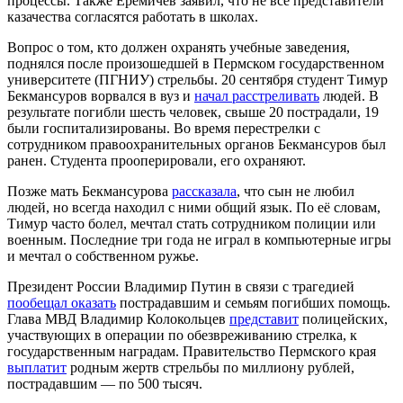
процессы. Также Еремичев заявил, что не все представители
казачества согласятся работать в школах.
Вопрос о том, кто должен охранять учебные заведения,
поднялся после произошедшей в Пермском государственном
университете (ПГНИУ) стрельбы. 20 сентября студент Тимур
Бекмансуров ворвался в вуз и
начал расстреливать
людей. В
результате погибли шесть человек, свыше 20 пострадали, 19
были госпитализированы. Во время перестрелки с
сотрудником правоохранительных органов Бекмансуров был
ранен. Студента прооперировали, его охраняют.
Позже мать Бекмансурова
рассказала
, что сын не любил
людей, но всегда находил с ними общий язык. По её словам,
Тимур часто болел, мечтал стать сотрудником полиции или
военным. Последние три года не играл в компьютерные игры
и мечтал о собственном ружье.
Президент России Владимир Путин в связи с трагедией
пообещал оказать
пострадавшим и семьям погибших помощь.
Глава МВД Владимир Колокольцев
представит
полицейских,
участвующих в операции по обезвреживанию стрелка, к
государственным наградам. Правительство Пермского края
выплатит
родным жертв стрельбы по миллиону рублей,
пострадавшим — по 500 тысяч.