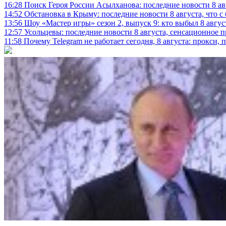
16:28
Поиск Героя России Асылханова: последние новости 8 а
14:52
Обстановка в Крыму: последние новости 8 августа, что с
13:56
Шоу «Мастер игры» сезон 2, выпуск 9: кто выбыл 8 авгус
12:57
Усольцевы: последние новости 8 августа, сенсационное 
11:58
Почему Telegram не работает сегодня, 8 августа: прокси, 