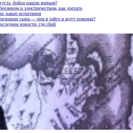
вгуста, бойца нашли живым?
 бензином и электричеством, как доехать
та, какие испытания
признание сына — они в тайге и ждут помощи?
последние новости, где сбой