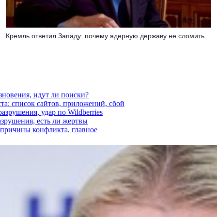
Кремль ответил Западу: почему ядерную державу не сломить
езновения, идут ли поиски?
ста: список сайтов, приложений, сбой
азрушения, удар по Wildberries
азрушения, есть ли жертвы
, причины конфликта, главное