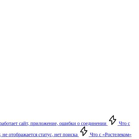
е работает сайт, приложение, ошибки о соединении
Что с
т, не отображается статус, нет поиска
Что с «Ростелеком»