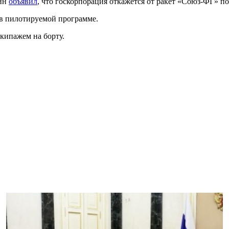
зин
объявил
, что госкорпорация откажется от ракет «Союз-ФГ» по
й в пилотируемой программе.
кипажем на борту.