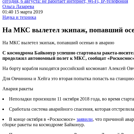
сегодня, 6 августа: не работает интернет, Wi-Fi, IP-телефония
Ольга Лазарева
01:40 15 марта 2019
Наука и техника
На МКС вылетел экипаж, попавший ос
На МКС вылетел экипаж, попавший осенью в аварию
С космодрома Байконур успешно стартовала ракета-носител
продолжил автономный полет к МКС, сообщат «Роскосмос»
На борту корабля находятся российский космонавт Алексей О
Для Овчинина и Хейга это вторая попытка попасть на станцию.
Авария ракеты
Неполадки произошли 11 октября 2018 года, во время ста
Сработала система аварийного спасения, которая отстрелила
В конце октября в «Роскосмосе»
заявили
, что причиной ава
сборке ракеты на космодроме Байконур.