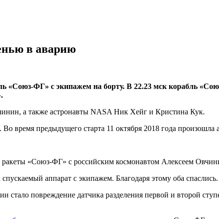
енью в аварию
ь «Союз-ФГ» с экипажем на борту. В 22.23 мск корабль «Сою
.
вчинин, а также астронавты NASA Ник Хейг и Кристина Кук.
 Во время предыдущего старта 11 октября 2018 года произошла а
рта ракеты «Союз-ФГ» с российским космонавтом Алексеем Овч
 спускаемый аппарат с экипажем. Благодаря этому оба спаслись.
рии стало повреждение датчика разделения первой и второй сту