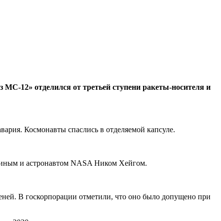
з МС-12» отделился от третьей ступени ракеты-носителя и
вария. Космонавты спаслись в отделяемой капсуле.
ининым и астронавтом NASA Ником Хейгом.
пеней. В госкорпорации отметили, что оно было допущено при