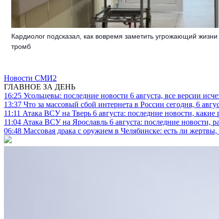
Кардиолог подсказал, как вовремя заметить угрожающий жизни
тромб
Новости СМИ2
ГЛАВНОЕ ЗА ДЕНЬ
16:25
Усольцевы: последние новости 6 августа, все версии исч
13:37
Что за массовый сбой интернета в России сегодня, 6 авгу
11:11
Атака ВСУ на Тверь 6 августа: последние новости, какие р
11:04
Атака ВСУ на Ярославль 6 августа: последние новости, р
06:48
Массовая драка с оружием в Челябинске: есть ли жертвы