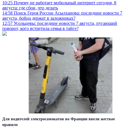
10:25
Почему не работает мобильный интернет сегодня, 8
августа: где сбои, что делать
14:58
Поиск Героя России Асылханова: последние новости 7
августа, бойца держат в заложниках?
12:57
Усольцевы: последние новости 7 августа, пугающий
поворот, кого встретила семья в тайге?
Для водителей электросамокатов во Франции ввели жесткое
правило