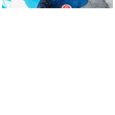
В США запаниковали из-за атак на танкеры в Черном море
РЕКЛАМА • ООО «ДРУЖБА» ИНН 9704146411