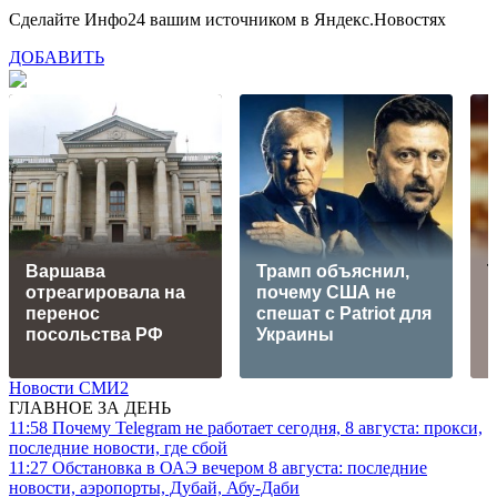
Сделайте Инфо24 вашим источником в Яндекс.Новостях
ДОБАВИТЬ
Варшава
Трамп объяснил,
отреагировала на
почему США не
Б
перенос
спешат с Patriot для
посольства РФ
Украины
Новости СМИ2
ГЛАВНОЕ ЗА ДЕНЬ
11:58
Почему Telegram не работает сегодня, 8 августа: прокси,
последние новости, где сбой
11:27
Обстановка в ОАЭ вечером 8 августа: последние
новости, аэропорты, Дубай, Абу-Даби