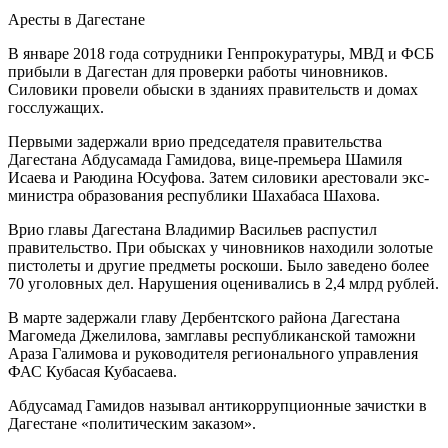
Аресты в Дагестане
В январе 2018 года сотрудники Генпрокуратуры, МВД и ФСБ
прибыли в Дагестан для проверки работы чиновников.
Силовики провели обыски в зданиях правительств и домах
госслужащих.
Первыми задержали врио председателя правительства
Дагестана Абдусамада Гамидова, вице-премьера Шамиля
Исаева и Раюдина Юсуфова. Затем силовики арестовали экс-
министра образования республики Шахабаса Шахова.
Врио главы Дагестана Владимир Васильев распустил
правительство. При обысках у чиновников находили золотые
пистолеты и другие предметы роскоши. Было заведено более
70 уголовных дел. Нарушения оценивались в 2,4 млрд рублей.
В марте задержали главу Дербентского района Дагестана
Магомеда Джелилова, замглавы республиканской таможни
Араза Галимова и руководителя регионального управления
ФАС Кубасая Кубасаева.
Абдусамад Гамидов называл антикоррупционные зачистки в
Дагестане «политическим заказом».