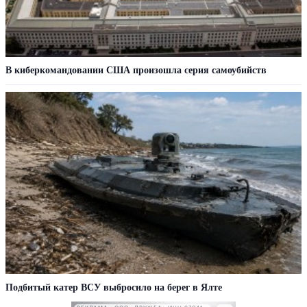
В киберкомандовании США произошла серия самоубийств
Подбитый катер ВСУ выбросило на берег в Ялте