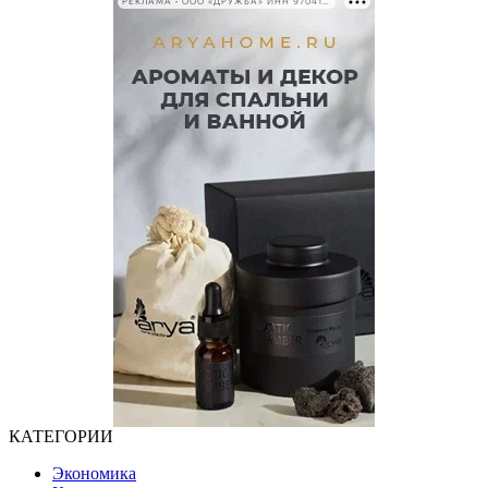
РЕКЛАМА • ООО «ДРУЖБА» ИНН 9704146411
КАТЕГОРИИ
Экономика