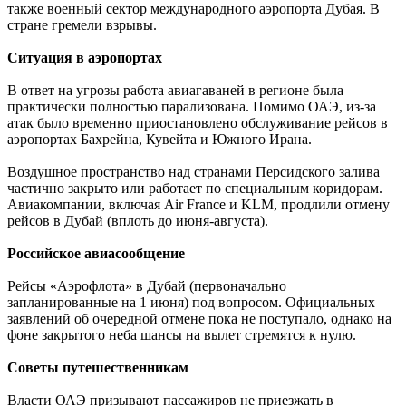
также военный сектор международного аэропорта Дубая. В
стране гремели взрывы.
Ситуация в аэропортах
В ответ на угрозы работа авиагаваней в регионе была
практически полностью парализована. Помимо ОАЭ, из-за
атак было временно приостановлено обслуживание рейсов в
аэропортах Бахрейна, Кувейта и Южного Ирана
.
Воздушное пространство над странами Персидского залива
частично закрыто или работает по специальным коридорам.
Авиакомпании, включая
Air
France
и
KLM
, продлили отмену
рейсов в Дубай (вплоть до июня-августа).
Российское авиасообщение
Рейсы «Аэрофлота» в Дубай (первоначально
запланированные на 1 июня) под вопросом. Официальных
заявлений об очередной отмене пока не поступало, однако на
фоне закрытого неба шансы на вылет стремятся к нулю.
Советы путешественникам
Власти ОАЭ призывают пассажиров
не приезжать в