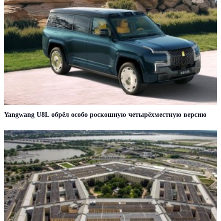
Yangwang U8L обрёл особо роскошную четырёхместную версию