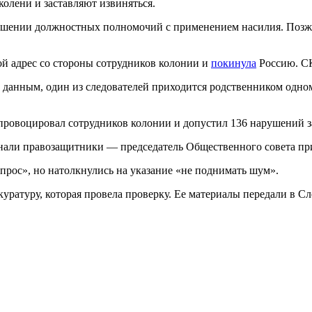
колени и заставляют извиняться.
вышении должностных полномочий с применением насилия. Позже
ой адрес со стороны сотрудников колонии и
покинула
Россию. 
 их данным, один из следователей приходится родственником одн
 провоцировал сотрудников колонии и допустил 136 нарушений з
и знали правозащитники — председатель Общественного совета 
опрос», но натолкнулись на указание «не поднимать шум».
окуратуру, которая провела проверку. Ее материалы передали 