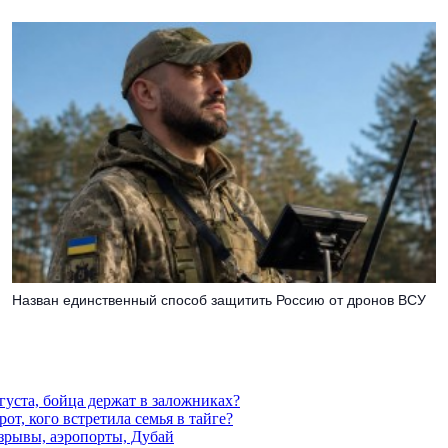
Назван единственный способ защитить Россию от дронов ВСУ
густа, бойца держат в заложниках?
от, кого встретила семья в тайге?
взрывы, аэропорты, Дубай