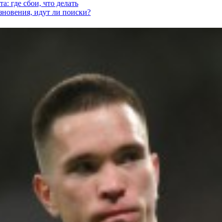
а: где сбои, что делать
езновения, идут ли поиски?