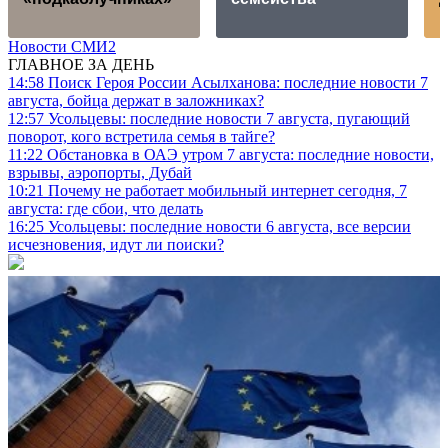
Новости СМИ2
ГЛАВНОЕ ЗА ДЕНЬ
14:58
Поиск Героя России Асылханова: последние новости 7
августа, бойца держат в заложниках?
12:57
Усольцевы: последние новости 7 августа, пугающий
поворот, кого встретила семья в тайге?
11:22
Обстановка в ОАЭ утром 7 августа: последние новости,
взрывы, аэропорты, Дубай
10:21
Почему не работает мобильный интернет сегодня, 7
августа: где сбои, что делать
16:25
Усольцевы: последние новости 6 августа, все версии
исчезновения, идут ли поиски?