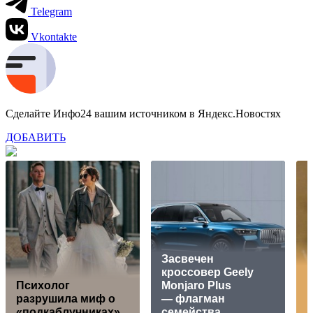
Telegram
Vkontakte
Сделайте Инфо24 вашим источником в Яндекс.Новостях
ДОБАВИТЬ
Засвечен
кроссовер Geely
К
Психолог
Monjaro Plus
разрушила миф о
— флагман
к
«подкаблучниках»
семейства