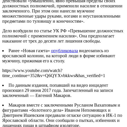
действовали «
умышленно, явно превышая пределы своих
должностных полномочий, применили насилие в отношении
заключенного. При этом они нанесли мужчине
множественные удары руками, ногами и неустановленными
предметами по туловищу и конечностям».
Дело возбудили по статье УК РФ «Превышение должностных
полномочий с применением насилия». Она предполагает
наказание от трех до десяти лет лишения свободы.
Ранее «Новая газета»
опубликовала
видеозапись из
ярославской колонии, на которой люди в форме избивают
мужчину, прижимая его к столу.
https://www.youtube.com/watch?
time_continue=352&v=Q6QYXvbkkws&has_verified=1
По данным издания, попавший на видео инцидент
произошел 29 июня 2017 года. Запечатленный на записи
заключенный — Евгений Макаров.
Макаров вместе с заключенными Русланом Вахаповым и
фигурантами «болотного дела» Иваном Непомнящих и
Дмитрием Ишевским предавали огласке ситуацию в ИК-1 по
Ярославской области. Они сообщали о пытках, избиениях и
лишениях пищи в штрафном изоляторе.