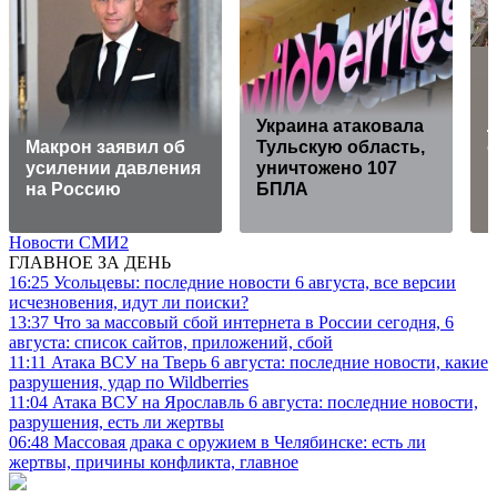
Украина атаковала
Макрон заявил об
Тульскую область,
усилении давления
уничтожено 107
на Россию
БПЛА
Новости СМИ2
ГЛАВНОЕ ЗА ДЕНЬ
16:25
Усольцевы: последние новости 6 августа, все версии
исчезновения, идут ли поиски?
13:37
Что за массовый сбой интернета в России сегодня, 6
августа: список сайтов, приложений, сбой
11:11
Атака ВСУ на Тверь 6 августа: последние новости, какие
разрушения, удар по Wildberries
11:04
Атака ВСУ на Ярославль 6 августа: последние новости,
разрушения, есть ли жертвы
06:48
Массовая драка с оружием в Челябинске: есть ли
жертвы, причины конфликта, главное