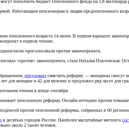
и могут пополнить бюджет Пенсионного фонда на 1,8 миллиарда 
ормой. Работающим пенсионерам и людям предпенсионного возра
и пенсионного возраста 14 июня. В первом варианте законопр
нопроект в первом чтении.
диногласно проголосовали против законопроекта.
осовал «против» законопроекта, стала Наталья Поклонская. Ос
 обращением,
предложил
смягчить реформу — женщины смогут выхо
 лет для женщин и 42 для мужчин и предложил ряд льгот для гр
ательном чтении в конце сентября.
нивает пенсионную реформу. Онлайн-петицию против повышени
подписей против пенсионной реформы, собранных в 60 региона
и
в десятках городов России. Наиболее масштабные митинги
сос
жано около 2 тысяч человек.