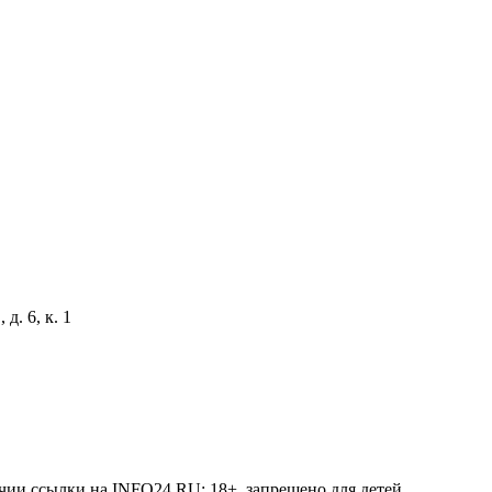
д. 6, к. 1
чии ссылки на INFO24.RU; 18+, запрещено для детей.