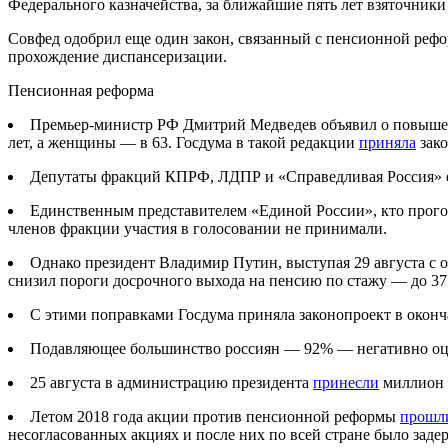
Федерального казначейства, за ближайшие пять лет взяточник
Совфед одобрил еще один закон, связанный с пенсионной реф
прохождение диспансеризации.
Пенсионная реформа
Премьер-министр РФ Дмитрий Медведев объявил о повышени
лет, а женщины — в 63. Госдума в такой редакции
приняла
зако
Депутаты фракций КПРФ, ЛДПР и «Справедливая Россия» е
Единственным представителем «Единой России», кто прогол
членов фракции участия в голосовании не принимали.
Однако президент Владимир Путин, выступая 29 августа с
снизил пороги досрочного выхода на пенсию по стажу — до 37
С этими поправками Госдума приняла законопроект в оконч
Подавляющее большинство россиян — 92% — негативно оце
25 августа в администрацию президента
принесли
миллион 
Летом 2018 года акции против пенсионной реформы
прошл
несогласованных акциях и после них по всей стране было задер