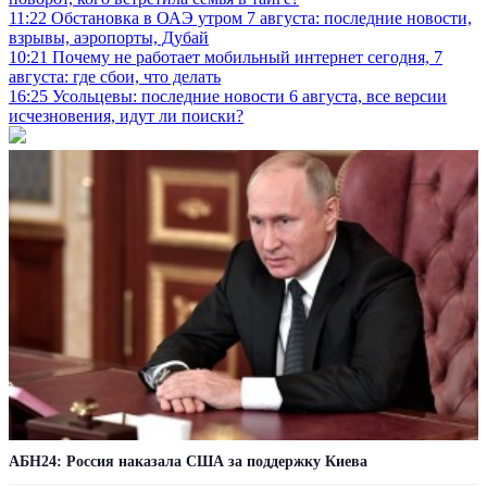
11:22
Обстановка в ОАЭ утром 7 августа: последние новости,
взрывы, аэропорты, Дубай
10:21
Почему не работает мобильный интернет сегодня, 7
августа: где сбои, что делать
16:25
Усольцевы: последние новости 6 августа, все версии
исчезновения, идут ли поиски?
АБН24: Россия наказала США за поддержку Киева