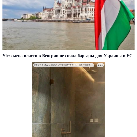
Yle: смена власти в Венгрии не сняла барьеры для Украины в ЕС
РЕКЛАМА • ООО СТРОИТЕЛЬНЫЙ ТОРГОВЫЙ ДОМ «ПЕТРОВИЧ». ИНН: 7802348846