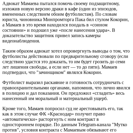
Адвокат Мамаева пытался помочь своему подзащитному,
изложив новую версию драки в кафе (один из эпизодов,
вмененных следствием обоим футболистам). По словам
юриста, чиновника Минпромторга Пака бил стулом Кокорин,
а Мамаев в это время находился поодаль в «сонном
состоянии» и подошел уже «после нанесения удара». В
доказательство защитник привел запись камеры
видеонаблюдения.
Таким образом адвокат хотел опровергнуть выводы о том, что
футболисты действовали по предварительному сговору (если
следствию удастся это доказать, то им будет грозить до семи
лет лишения свободы, а если нет — то до пяти). Мамаев
подтвердил, что "зачинщиком" являлся Кокорин.
Футболист выразил раскаяние и готовность сотрудничать с
правоохранительными органами, напомнив, что лично явился
в полицию и дал показания. Он предложил «сгладить» весь
нанесенный им моральный и материальный ущерб.
Кроме того, Мамаев попросил суд не арестовывать его, так
как в этом случае ФК «Краснодар» получит право
«автоматически» расторгнуть с ним контракт в
одностороннем порядке. По данным Telegram-канала "Мутко
против", условия контракта с Мамаевым обязывают его