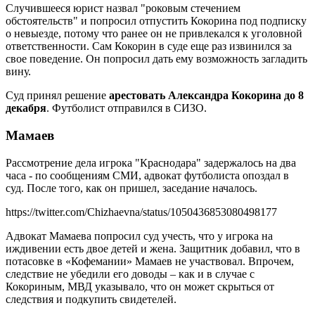
Случившееся юрист назвал "роковым стечением
обстоятельств" и попросил отпустить Кокорина под подписку
о невыезде, потому что ранее он не привлекался к уголовной
ответственности. Сам Кокорин в суде еще раз извинился за
свое поведение. Он попросил дать ему возможность загладить
вину.
Суд принял решение
арестовать Александра Кокорина до 8
декабря
. Футболист отправился в СИЗО.
Мамаев
Рассмотрение дела игрока "Краснодара" задержалось на два
часа - по сообщениям СМИ, адвокат футболиста опоздал в
суд. После того, как он пришел, заседание началось.
https://twitter.com/Chizhaevna/status/1050436853080498177
Адвокат Мамаева попросил суд учесть, что у игрока на
иждивении есть двое детей и жена. Защитник добавил, что в
потасовке в «Кофемании» Мамаев не участвовал. Впрочем,
следствие не убедили его доводы – как и в случае с
Кокориным, МВД указывало, что он может скрыться от
следствия и подкупить свидетелей.