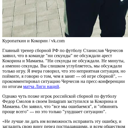
Куропаткин и Кокорин / vk.com
Главный тренер сборной РФ по футболу Станислав Черчесов
заявил, что в команде "ни секунды" не обсуждали арест
Кокорина и Мамаева. "Ни секунды не обсуждали. Не минуты,
а именно секунды. Вы слишком углубляетесь, мы обсуждали
только игру. Я вчера говорил, что это неприятная ситуация, но
поймите, я говорю о том, чем я занят --- об игре сборной", ---
прокомментировал ситуацию Черчесов на пресс-конференции
по итогам
матча Лиги наций
.
Однако чуть позже игрок российской сборной по футболу
Федор Смолов в своем Instagram заступился за Кокорина и
Мамаева. Он заявил, что "все мы ошибаемся", и "обвинять
проще всего" --- но это только "ухудшает ситуацию".
«Не лучше ли дать им возможность исправить эту ошибку, и
загладить свою вину перед пострадавшими, и всем обществом