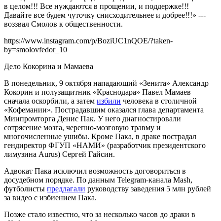
в целом!!! Все нуждаются в прощении, и поддержке!!!
Давайте все будем чуточку снисходительнее и добрее!!!» ---
воззвал Смолов к общественности.
https://www.instagram.com/p/BoziUC1nQOE/?taken-
by=smolovfedor_10
Дело Кокорина и Мамаева
В понедельник, 9 октября нападающий «Зенита» Александр
Кокорин и полузащитник «Краснодара» Павел Мамаев
сначала оскорбили, а затем
избили
человека в столичной
«Кофемании». Пострадавшим оказался глава департамента
Минпромторга Денис Пак. У него диагностировали
сотрясение мозга, черепно-мозговую травму и
многочисленные ушибы. Кроме Пака, в драке пострадал
гендиректор ФГУП «НАМИ» (разработчик президентского
лимузина Aurus) Сергей Гайсин.
Адвокат Пака исключил возможность договориться в
досудебном порядке. По данным Telegram-канала Mash,
футболисты
предлагали
руководству заведения 5 млн рублей
за видео с избиением Пака.
Позже стало известно, что за несколько часов до драки в