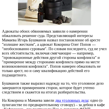
Адвокаты обоих обвиняемых заявили о намерении
обжаловать решение суда. Представляющий интересы
Мамаева Игорь Бушманов назвал постановление об аресте
"излишне жестким", а адвокат Кокорина Олег Попов ---
"необоснованно суровым". По словам последнего, суд не учел
всех обстоятельств, включая смягчающие --- например,
"провокационные действия другой стороны конфликта" и
"примирение между сторонами конфликта прямо на месте
возникновения конфликта". Попов намерен обжаловать не
только арест, но и саму квалификацию действий его
подзащитного.
Бушманов также выразил надежду на то, что уголовное дело
завершится примирением сторон, которое будет учтено
следствием и скажется на итогах разбирательства.
На Кокорина и Мамаева завели
два уголовных дела
: одно (о
хулиганстве по предварительному сговору) – за дебош в кафе