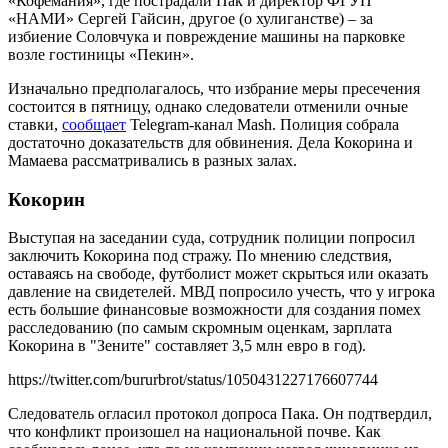
«Кофемания», где пострадали Пак и директор ФГУП
«НАМИ» Сергей Гайсин, другое (о хулиганстве) – за
избиение Соловчука и повреждение машины на парковке
возле гостиницы «Пекин».
Изначально предполагалось, что избрание меры пресечения
состоится в пятницу, однако следователи отменили очные
ставки,
сообщает
Telegram-канал Mash. Полиция собрала
достаточно доказательств для обвинения. Дела Кокорина и
Мамаева рассматривались в разных залах.
Кокорин
Выступая на заседании суда, сотрудник полиции попросил
заключить Кокорина под стражу. По мнению следствия,
оставаясь на свободе, футболист может скрыться или оказать
давление на свидетелей. МВД попросило учесть, что у игрока
есть большие финансовые возможности для создания помех
расследованию (по самым скромным оценкам, зарплата
Кокорина в "Зените" составляет 3,5 млн евро в год).
https://twitter.com/bururbrot/status/1050431227176607744
Следователь огласил протокол допроса Пака. Он подтвердил,
что конфликт произошел на национальной почве. Как