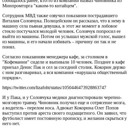
сообщалось ранее, кто-то из компании назвал чиновника из
Минпромторга "каким-то китайцем".
Сотрудник МВД также озвучил показания пострадавшего
Виталия Соловчука. Полицейским он рассказал, что к нему в
машину села пьяная девушка, в этот же момент в лобовое
стекло постучался молодой человек. Соловчук попросил ее
выйти из машины. Потом он услышал мужской голос, вышел
из машины, и его начали избивать – причину он так и не
понял.
Согласно показаниям менеджера кафе, за столиком в
"Кофемании" сидели и выпивали 10 человек. Позднее в кафе
приехал Денис Пак и сел за соседний столик. Кокорин дерзко
с ним разговаривал, а вся компания «нарушала общественный
порядок».
https://twitter.com/lizafoht/status/1050446473928863747
И у Пака, и у Соловчука медики диагностировали черепно-
мозговую травму. Чиновник получил еще и сотрясение мозга,
а водитель - перелом носа. Адвокат Кокорина Олег Попов
выступил против ареста своего подзащитного. Он заявил, что
футболист имеет постоянную прописку, и желания скрыться у
него нет.