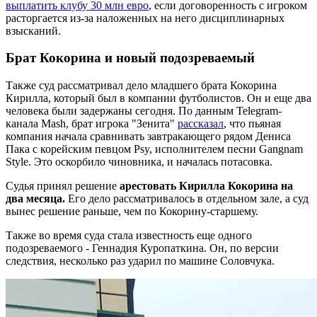
выплатить клубу 30 млн евро
, если договоренность с игроком
расторгается из-за наложенных на него дисциплинарных
взысканий.
Брат Кокорина и новый подозреваемый
Также суд рассматривал дело младшего брата Кокорина
Кирилла, который был в компании футболистов. Он и еще два
человека были задержаны сегодня. По данным Telegram-
канала Mash, брат игрока "Зенита"
рассказал
, что пьяная
компания начала сравнивать завтракающего рядом Дениса
Пака с корейским певцом Psy, исполнителем песни Gangnam
Style. Это оскорбило чиновника, и началась потасовка.
Судья принял решение
арестовать Кирилла Кокорина на
два месяца.
Его дело рассматривалось в отдельном зале, а суд
вынес решение раньше, чем по Кокорину-старшему.
Также во время суда стала известность еще одного
подозреваемого - Геннадия Куропаткина. Он, по версии
следствия, несколько раз ударил по машине Соловчука.