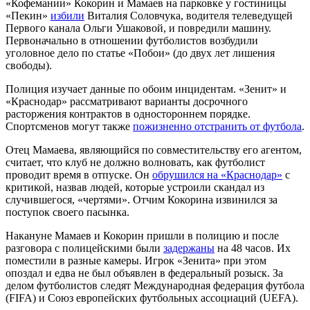
«Кофемании» Кокорин и Мамаев на парковке у гостиницы
«Пекин»
избили
Виталия Соловчука, водителя телеведущей
Первого канала Ольги Ушаковой, и повредили машину.
Первоначально в отношении футболистов возбудили
уголовное дело по статье «Побои» (до двух лет лишения
свободы).
Полиция изучает данные по обоим инцидентам. «Зенит» и
«Краснодар» рассматривают варианты досрочного
расторжения контрактов в одностороннем порядке.
Спортсменов могут также
пожизненно отстранить от футбола
.
Отец Мамаева, являющийся по совместительству его агентом,
считает, что клуб не должно волновать, как футболист
проводит время в отпуске. Он
обрушился на «Краснодар»
с
критикой, назвав людей, которые устроили скандал из
случившегося, «чертями». Отчим Кокорина извинился за
поступок своего пасынка.
Накануне Мамаев и Кокорин пришли в полицию и после
разговора с полицейскими были
задержаны
на 48 часов. Их
поместили в разные камеры. Игрок «Зенита» при этом
опоздал и едва не был объявлен в федеральный розыск. За
делом футболистов следят Международная федерация футбола
(FIFA) и Союз европейских футбольных ассоциаций (UEFA).