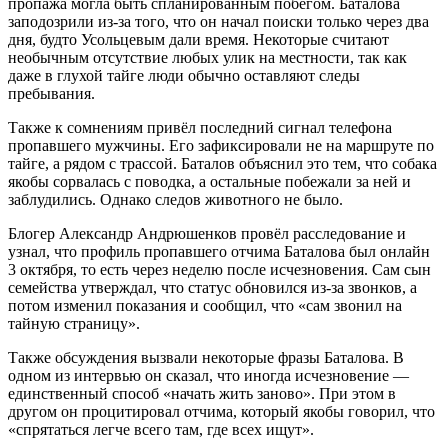
пропажа могла быть спланированным побегом. Баталова
заподозрили из-за того, что он начал поиски только через два
дня, будто Усольцевым дали время. Некоторые считают
необычным отсутствие любых улик на местности, так как
даже в глухой тайге люди обычно оставляют следы
пребывания.
Также к сомнениям привёл последний сигнал телефона
пропавшего мужчины. Его зафиксировали не на маршруте по
тайге, а рядом с трассой. Баталов объяснил это тем, что собака
якобы сорвалась с поводка, а остальные побежали за ней и
заблудились. Однако следов животного не было.
Блогер Александр Андрюшенков провёл расследование и
узнал, что профиль пропавшего отчима Баталова был онлайн
3 октября, то есть через неделю после исчезновения. Сам сын
семейства утверждал, что статус обновился из-за звонков, а
потом изменил показания и сообщил, что «сам звонил на
тайную страницу».
Также обсуждения вызвали некоторые фразы Баталова. В
одном из интервью он сказал, что иногда исчезновение —
единственный способ «начать жить заново». При этом в
другом он процитировал отчима, который якобы говорил, что
«спрятаться легче всего там, где всех ищут».