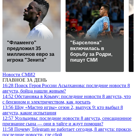
"Фламенго"
"Барселона"
предложил 35
включилась в
миллионов евро за
борьбу за Родри,
игрока "Зенита"
пишут СМИ
Новости СМИ2
ГЛАВНОЕ ЗА ДЕНЬ
16:28
Поиск Героя России Асылханова: последние новости 8
августа, бойца нашли живым?
14:52
Обстановка в Крыму: последние новости 8 августа, что
с бензином и электричеством, как доехать
13:56
Шоу «Мастер игры» сезон 2, выпуск 9: кто выбыл 8
августа, какие испытания
12:57
Усольцевы: последние новости 8 августа, сенсационное
признание сына — они в тайге и ждут помощи?
11:58
Почему Telegram не работает сегодня, 8 августа: прокси,
последние новости, где сбой